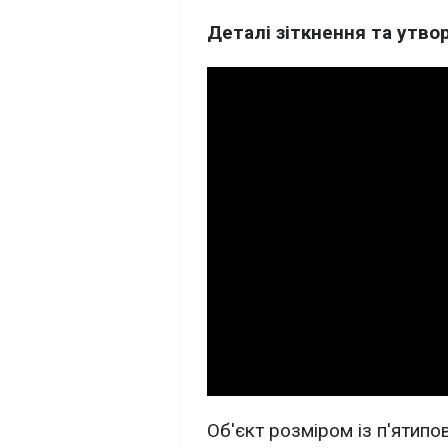
Деталі зіткнення та утво
Об'єкт розміром із п'ятип