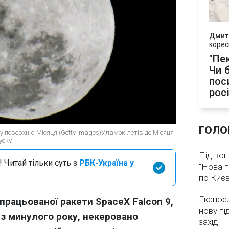
Дмит
корес
"Пек
Чи 
пос
рос
ГОЛО
ь у поверхню Місяця (Getty Images)Уламок летів до Місяця
уску
Під вог
 Читай тільки суть з
РБК-Україна у
"Нова п
по Києв
Експос
рацьованої ракети SpaceX Falcon 9,
нову пі
 з минулого року, некеровано
захід