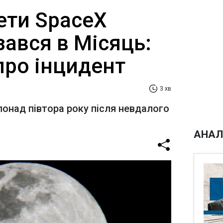
ети SpaceX
ізався в Місяць:
про інцидент
3 хв
понад півтора року після невдалого
АНАЛ