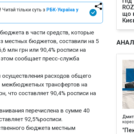
Під
ROZ
 Читай тільки суть з
РБК-Україна у
що 
Киє
бюджета в части средств, которые
з местных бюджетов, составили на 5
АНАЛ
,6 млн грн или 90,4% росписи на
б этом сообщает пресс-служба
я осуществления расходов общего
и межбюджетных трансфертов на
рн, что составляет 90,4% росписи на
авнивания перечислена в сумме 40
Дмит
оставляет 92,5%росписи.
корес
ственного бюджета местным
"Пек