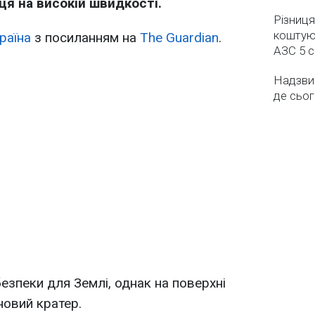
ця на високій швидкості.
Різниця
коштуют
раїна
з посиланням на
The Guardian
.
АЗС 5 
Надзвич
де сьог
езпеки для Землі, однак на поверхні
новий кратер.