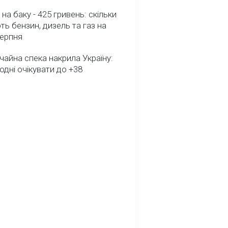
 на баку - 425 гривень: скільки
ь бензин, дизель та газ на
серпня
айна спека накрила Україну:
одні очікувати до +38