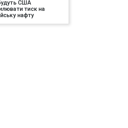
будуть США
илювати тиск на
ійську нафту