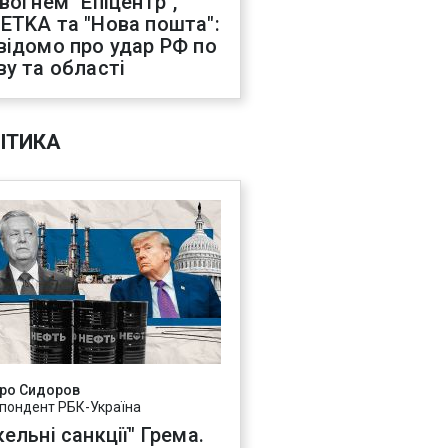
 вогнем "Епіцентр",
ETKA та "Нова пошта":
відомо про удар РФ по
ву та області
ІТИКА
ро Сидоров
пондент РБК-Україна
ельні санкції" Грема.