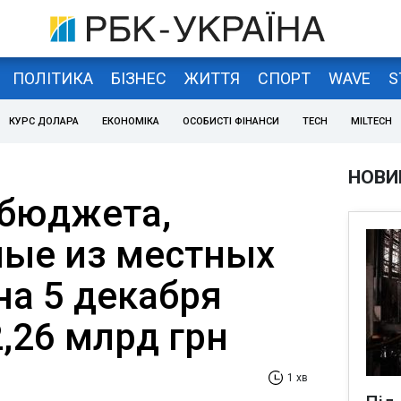
ПОЛІТИКА
БІЗНЕС
ЖИТТЯ
СПОРТ
WAVE
S
КУРС ДОЛАРА
ЕКОНОМІКА
ОСОБИСТІ ФІНАНСИ
TECH
MILTECH
НОВИ
бюджета,
ые из местных
на 5 декабря
,26 млрд грн
1 хв