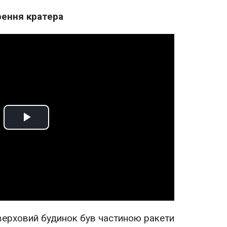
рення кратера
Play
Video
оверховий будинок був частиною ракети