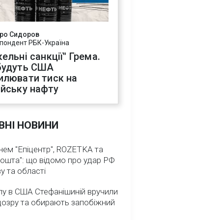
ро Сидоров
пондент РБК-Україна
ельні санкції" Грема.
будуть США
илювати тиск на
ійську нафту
ВНІ НОВИНИ
нем "Епіцентр", ROZETKA та
ошта": що відомо про удар РФ
у та області
лу в США Стефанішиній вручили
дозру та обирають запобіжний