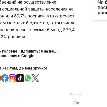
бвенций на осуществление
Чи 
пос
 социальной защиты населения на
рос
рн или 89,7% росписи, что отвечает
ам местных бюджетов, в том числе
 перечислены в сумме 6 млрд 379,4
,2% росписи.
ь головне! Підпишіться на наші
новлення в Google!
 нас там, де вам зручно!