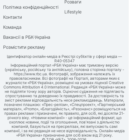
Розваги
Політика конфіденційності
Lifestyle
Контакти
Команда
Вакансії в РБК-Україна
Розмістити рекламу
Ідентифікатор онлайн-медіа в Реєстрі суб’єктів у сфері медіа —
R40-05347
Інформаційний портал «РБК-Україна» має тримовну версію
(українську, російську та англійську), головна сторінка порталу -
https://www.rbc.ua
. Фотографії, зображення належать їх
правовласникам. Всі фотографії на Порталі, авторами яких є
журналісти «РБК-Україна», розміщені на умовах ліцензії Creative
Commons Attribution 4.0 International. Редакція «РБК-Україна» може
не поділяти точку зору авторів. Оціночні судження не підлягають
спростуванню та доведенню їх правдивості. За достовірність та
зміст реклами відповідальність несе рекламодавець. Матеріали,
позначені плашкою: «Прес-релізи», «Спецпроект», «Партнерський
матеріал», «Promo», «Благодійність», «Резонанс» розміщуються на
правах реклами і призначені, як правило, для осіб, які досягли 21-
річного віку. «Новини компанії» - це інформаційний формат, що
охоплює новини, події та оголошення, пов'язані з діяльністю
компаній, базуються на пресрелізах, які випускають самі
компанії, і за які редакція не несе відповідальність. Онлайн-медіа
«РБК-Україна» призначене для осіб віком від 21 року.
© ТОВ «УБТ», 2006-2026.