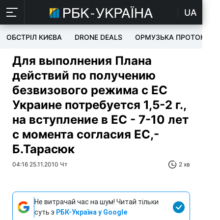
UA
ОБСТРІЛ КИЄВА
DRONE DEALS
ОРМУЗЬКА ПРОТОКА
Для выполнения Плана
действий по получению
безвизового режима с ЕС
Украине потребуется 1,5-2 г.,
на вступление в ЕС - 7-10 лет
с момента согласия ЕС,-
Б.Тарасюк
04:16 25.11.2010 Чт
2 хв
Не витрачай час на шум! Читай тільки
суть з
РБК-Україна у Google