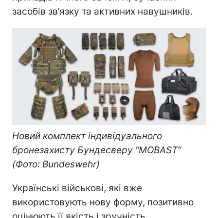
засобів зв’язку та активних навушників.
Новий комплект індивідуального
бронезахисту Бундесверу “MOBAST”
(Фото: Bundeswehr)
Українські військові, які вже
використовують нову форму, позитивно
оцінюють її якість і зручність.