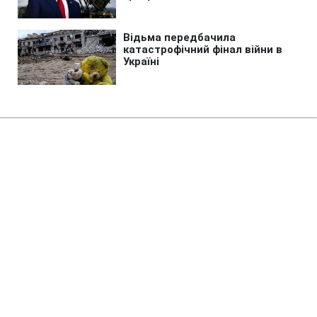
Головна
»
Новини
»
Надзвичайні події
Нічна атака дронів РФ на
Київщину: загинули троє осіб,
серед них дитина
03:25 08.08.2026 Сб
2 хв
Одна дитина загинула, а ще одну -
травмовано