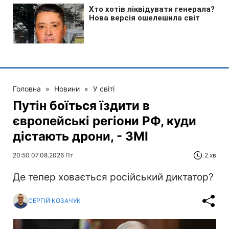
Головна
»
Новини
»
У світі
Путін боїться їздити в
європейські регіони РФ, куди
дістають дрони, - ЗМІ
20:50 07.08.2026 Пт
2 хв
Де тепер ховається російський диктатор?
СЕРГІЙ КОЗАЧУК