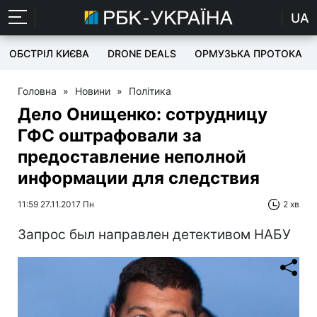
UA
ОБСТРІЛ КИЄВА
DRONE DEALS
ОРМУЗЬКА ПРОТОКА
Головна
»
Новини
»
Політика
Дело Онищенко: сотрудницу
ГФС оштрафовали за
предоставление неполной
информации для следствия
11:59 27.11.2017 Пн
2 хв
Запрос был направлен детективом НАБУ