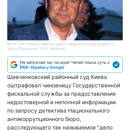
Фото: ГФС предоставила недостоверную информацию по
"делу Онищенко" (РБК-Украина)
Не витрачай час на шум! Читай тільки суть з
РБК-Україна у Google
Шевченковский районный суд Киева
оштрафовал чиновницу Государственной
фискальной службы за предоставление
недостоверной и неполной информации
по запросу детектива Национального
антикоррупционного бюро,
расследующего так называемое "дело