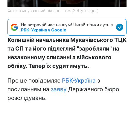
Фото: звинувачений під арештом (Getty Images)
Не витрачай час на шум! Читай тільки суть з
РБК-Україна у Google
Колишній начальника Мукачівського ТЦК
та СП та його підлеглий "заробляли" на
незаконному списанні з військового
обліку. Тепер їх судитимуть.
Про це повідомляє
РБК-Україна
з
посиланням на
заяву
Державного бюро
розслідувань.