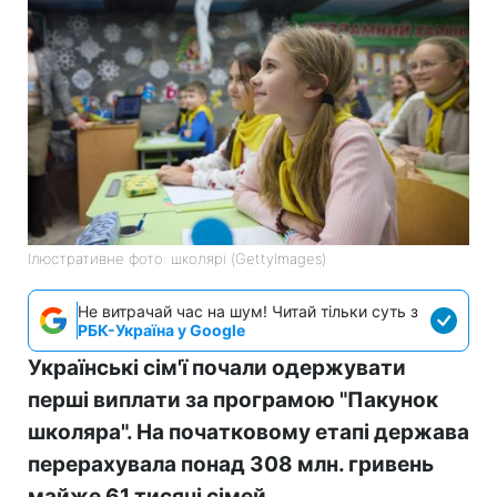
Ілюстративне фото: школярі (GettyImages)
Не витрачай час на шум! Читай тільки суть з
РБК-Україна у Google
Українські сім'ї почали одержувати
перші виплати за програмою "Пакунок
школяра". На початковому етапі держава
перерахувала понад 308 млн. гривень
майже 61 тисячі сімей.