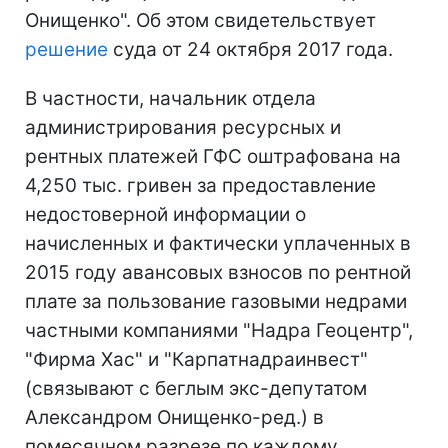
Онищенко". Об этом свидетельствует
решение
суда от 24 октября 2017 года.
В частности, начальник отдела
администрирования ресурсных и
рентных платежей ГФС оштрафована на
4,250 тыс. гривен за предоставление
недостоверной информации о
начисленных и фактически уплаченных в
2015 году авансовых взносов по рентной
плате за пользование газовыми недрами
частными компаниями "Надра Геоцентр",
"Фирма Хас" и "Карпатнадраинвест"
(связывают с беглым экс-депутатом
Александром Онищенко-ред.) в
помесячном разрезе по каждому