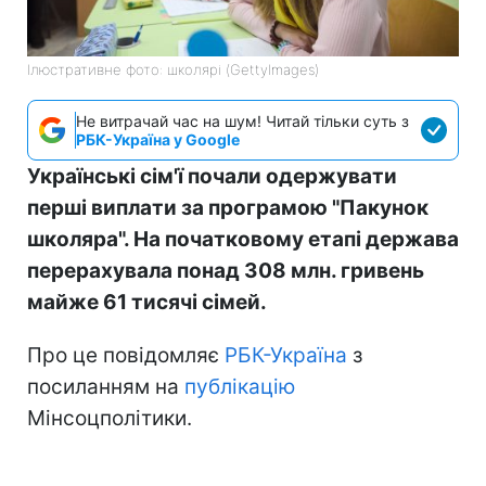
Ілюстративне фото: школярі (GettyImages)
Не витрачай час на шум! Читай тільки суть з
РБК-Україна у Google
Українські сім'ї почали одержувати
перші виплати за програмою "Пакунок
школяра". На початковому етапі держава
перерахувала понад 308 млн. гривень
майже 61 тисячі сімей.
Про це повідомляє
РБК-Україна
з
посиланням на
публікацію
Мінсоцполітики.