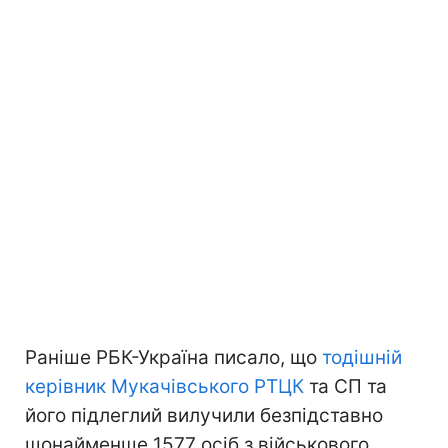
Раніше РБК-Україна писало, що
тодішній
керівник Мукачівського РТЦК
та СП та
його підлеглий вилучили безпідставно
щонайменше 1577 осіб з військового