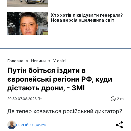
Головна
»
Новини
»
У світі
Путін боїться їздити в
європейські регіони РФ, куди
дістають дрони, - ЗМІ
20:50 07.08.2026 Пт
2 хв
Де тепер ховається російський диктатор?
СЕРГІЙ КОЗАЧУК