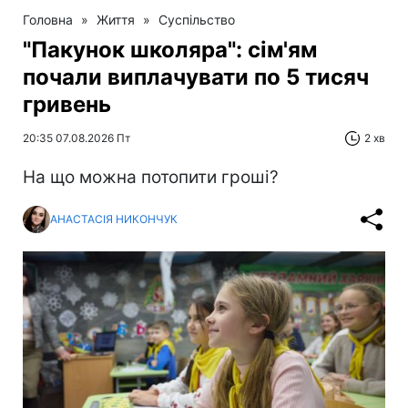
Головна
»
Життя
»
Суспільство
"Пакунок школяра": сім'ям
почали виплачувати по 5 тисяч
гривень
20:35 07.08.2026 Пт
2 хв
На що можна потопити гроші?
АНАСТАСІЯ НИКОНЧУК