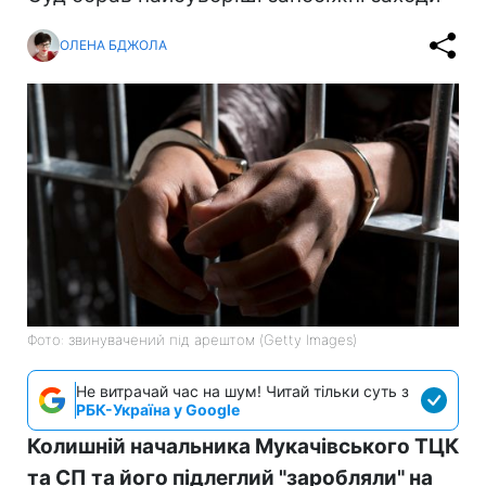
ОЛЕНА БДЖОЛА
Фото: звинувачений під арештом (Getty Images)
Не витрачай час на шум! Читай тільки суть з
РБК-Україна у Google
Колишній начальника Мукачівського ТЦК
та СП та його підлеглий "заробляли" на