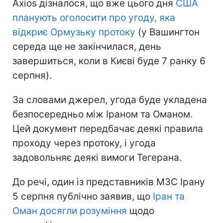
Axios дізналося, що вже цього дня
США
планують оголосити про угоду, яка
відкриє Ормузьку протоку
(у Вашингтон
середа ще не закінчилася, день
завершиться, коли в Києві буде 7 ранку 6
серпня).
За словами джерел, угода буде укладена
безпосередньо між Іраном та Оманом.
Цей документ передбачає деякі правила
проходу через протоку, і угода
задовольняє деякі вимоги Тегерана.
До речі, один із представників МЗС Ірану
5 серпня публічно заявив, що
Іран та
Оман досягли розуміння
щодо