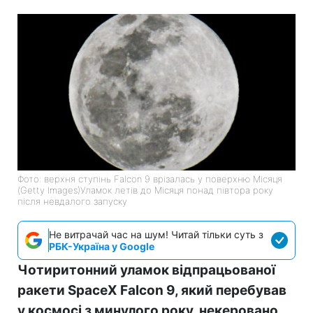
Фото: верхня ступінь Falcon 9 врізалась у поверхню Місяця
(Getty Images)Уламок летів до Місяця понад півтора року
після невдалого запуску
Не витрачай час на шум! Читай тільки суть з
РБК-Україна у Google
Чотиритонний уламок відпрацьованої
ракети SpaceX Falcon 9, який перебував
у космосі з минулого року, некеровано