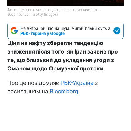
Фото: незважаючи на падіння цін, невизначеність
зберігається (Getty Images)
Не витрачай час на шум! Читай тільки суть з
РБК-Україна у Google
Ціни на нафту зберегли тенденцію
зниження після того, як Іран заявив про
те, що близький до укладання угоди з
Оманом щодо Ормузької протоки.
Про це повідомляє
РБК-Україна
з
посиланням на
Bloomberg
.