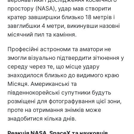
простору (NASA), удар мав створити
кратер завширшки близько 18 метрів і
завглибшки 4 метри, викинувши назовні
місячний пил та каміння.
Професійні астрономи та аматори не
змогли візуально підтвердити зіткнення у
середу через те, що місце удару
знаходилося близько до видимого краю
Місяця. Американські та
південнокорейські супутники будуть
розміщені для фотографування цієї зони,
проте на отримання знімків може
знадобитися кілька днів.
Реакція NASA, SpaceX та науковців