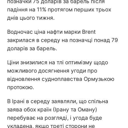
позначки 75 доларів за барель після
падіння на 11% протягом перших трьох
днів цього тижня.
Водночас ціна нафти марки Brent
закрилася в середу на позначці понад 79
доларів за барель.
Ціни знизилися на тлі оптимізму щодо
можливого досягнення угоди про
відновлення судноплавства Ормузькою
протокою.
В Ірані в середу заявляли, що спільна
заява обох країн (Ірану та Оману)
перебуває на розгляді, і угода буде
укладена, якщо треті сторони не