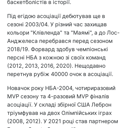
баскетболістів в історії.
Під егідою асоціації дебютував ще в
сезоні 2003/04. У різний час захищав
кольори "Клівленда" та "Маямі", а до Лос-
Анджелеса перебрався перед сезоном
2018/19. Форвард здобув чемпіонські
персні НБА з кожною зі своїх команд
(2012, 2013, 2016, 2020). Нещодавно
перетнув рубіж 40000 очок в асоціації.
Новачок року НБА-2004, чотириразовий
MVP сезону та 4-разовий MVP фіналів
асоціації. У складі збірної США Леброн
тріумфував на двох Олімпійських іграх
(2008, 2012). У 2021 році став партнером