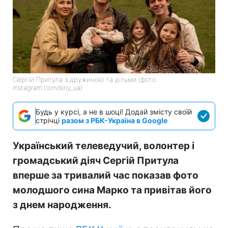
Сергій Притула з дружиною та дітьми (фото:
instagram.com/siriy_ua)
Будь у курсі, а не в шоці! Додай змісту своїй
стрічці
разом з РБК-Україна в Google
Український телеведучий, волонтер і
громадський діяч Сергій Притула
вперше за тривалий час показав фото
молодшого сина Марко та привітав його
з днем народження.