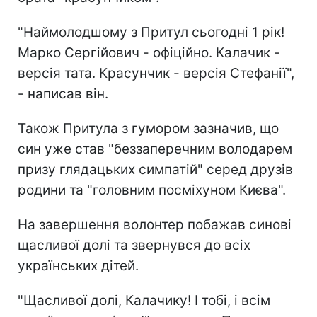
"Наймолодшому з Притул сьогодні 1 рік!
Марко Сергійович - офіційно. Калачик -
версія тата. Красунчик - версія Стефанії",
- написав він.
Також Притула з гумором зазначив, що
син уже став "беззаперечним володарем
призу глядацьких симпатій" серед друзів
родини та "головним посміхуном Києва".
На завершення волонтер побажав синові
щасливої долі та звернувся до всіх
українських дітей.
"Щасливої долі, Калачику! І тобі, і всім