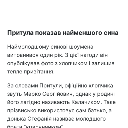
Притула показав найменшого сина
Наймолодшому синові шоумена
виповнився один рік. З цієї нагоди він
опублікував фото з хлопчиком і залишив
тепле привітання.
За словами Притули, офіційно хлопчика
звуть Марко Сергійович, однак у родині
його лагідно називають Калачиком. Таке
прізвисько використовує сам батько, а
донька Стефанія називає молодшого
брата "красунчиком".