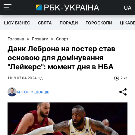
UA
ШОУ БІЗНЕС
СВЯТА
ПОРАДИ
ГОРОСКОПИ
ЦІКАВ
Головна
»
Розваги
»
Спорт
Данк Леброна на постер став
основою для домінування
"Лейкерс": момент дня в НБА
11:19 07.04.2024 Нд
2 хв
АНТОН ФЕДОРЦІВ