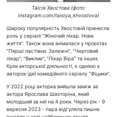
Таїсія Хвостова (фото:
instagram.com/taisiya_khvostova)
Широку популярність Хвостовій принесла
роль у серіалі "Жіночий лікар. Нове
життя". Також вона знімалася у проєктах
"Перші ластівки. Залежні", "Черговий
лікар", "Виклик", "Лікар Віра" та інших.
Крім акторської діяльності, є однією з
авторок ідеї комедійного серіалу "Фіцики".
У 2022 році акторка вийшла заміж за
актора Ярослава Шахторіна, який
молодший за неї на 4 роки. Через рік - 9
вересня 2023 - пара відгуляла пишне
весілля у колі найближчих друзів.