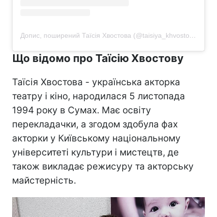
Допис, поширений Таїсія Хвостова (@taisiya_khvostova)
Що відомо про Таїсію Хвостову
Таїсія Хвостова - українська акторка
театру і кіно, народилася 5 листопада
1994 року в Сумах. Має освіту
перекладачки, а згодом здобула фах
акторки у Київському національному
університеті культури і мистецтв, де
також викладає режисуру та акторську
майстерність.