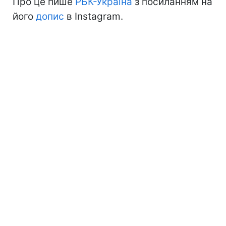
Про це пише
РБК-Україна
з посиланням на
його
допис
в Instagram.