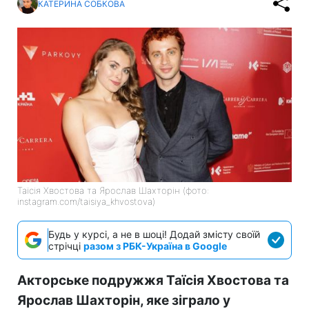
КАТЕРИНА СОБКОВА
Таїсія Хвостова та Ярослав Шахторін (фото:
instagram.com/taisiya_khvostova)
Будь у курсі, а не в шоці! Додай змісту своїй
стрічці
разом з РБК-Україна в Google
Акторське подружжя Таїсія Хвостова та
Ярослав Шахторін, яке зіграло у