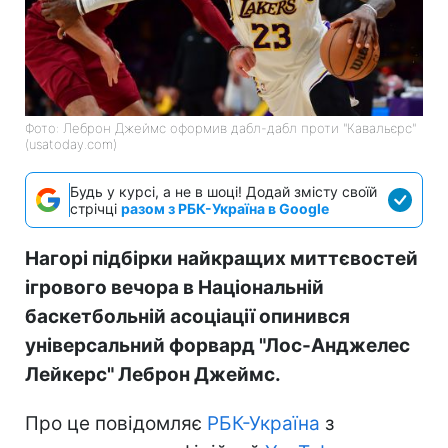
Фото: Леброн Джеймс оформив дабл-дабл проти "Кавальєрс"
(usatoday.com)
Будь у курсі, а не в шоці! Додай змісту своїй
стрічці
разом з РБК-Україна в Google
Нагорі підбірки найкращих миттєвостей
ігрового вечора в Національній
баскетбольній асоціації опинився
універсальний форвард "Лос-Анджелес
Лейкерс" Леброн Джеймс.
Про це повідомляє
РБК-Україна
з