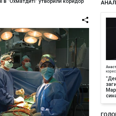
ні в "Охматдиті" утворили коридор
АНАЛ
Анаст
корес
"Де
заг
Мар
син
ГОЛО