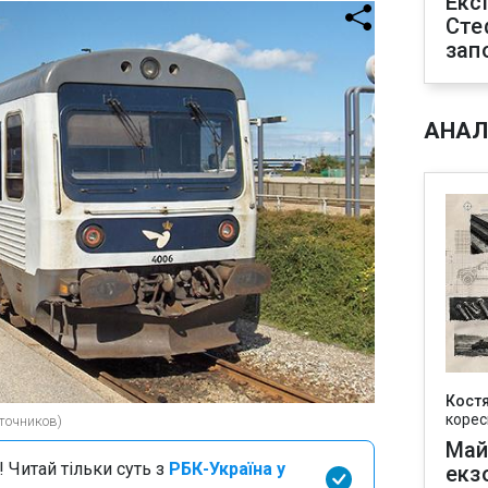
Екс
Сте
зап
АНАЛ
Кост
корес
точников)
Май
 Читай тільки суть з
РБК-Україна у
екз