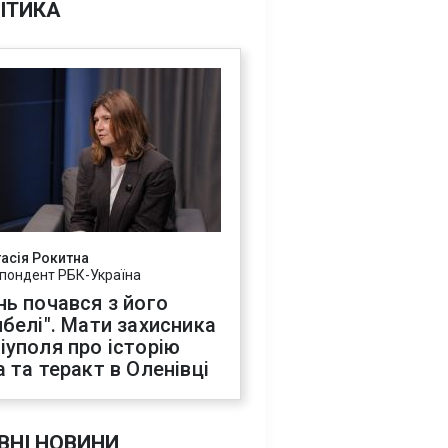
ІТИКА
асія Рокитна
пондент РБК-Україна
нь почався з його
ибелі". Мати захисника
іуполя про історію
а та теракт в Оленівці
ВНІ НОВИНИ