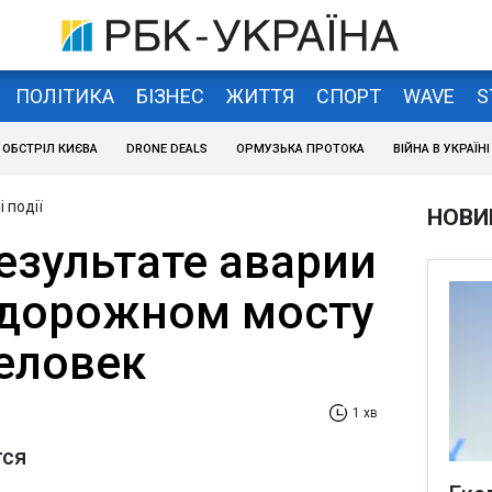
ПОЛІТИКА
БІЗНЕС
ЖИТТЯ
СПОРТ
WAVE
S
ОБСТРІЛ КИЄВА
DRONE DEALS
ОРМУЗЬКА ПРОТОКА
ВІЙНА В УКРАЇНІ
 події
НОВИ
езультате аварии
одорожном мосту
человек
1 хв
тся