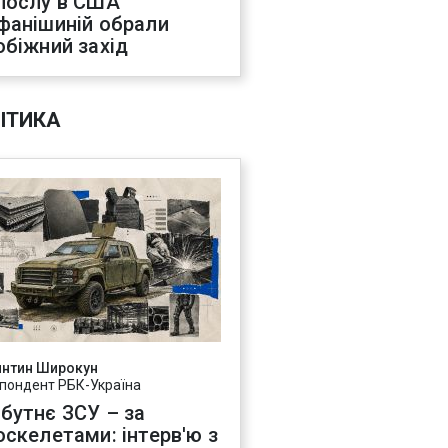
послу в США
фанішиній обрали
обіжний захід
ІТИКА
янтин Широкун
пондент РБК-Україна
бутнє ЗСУ – за
оскелетами: інтерв'ю з