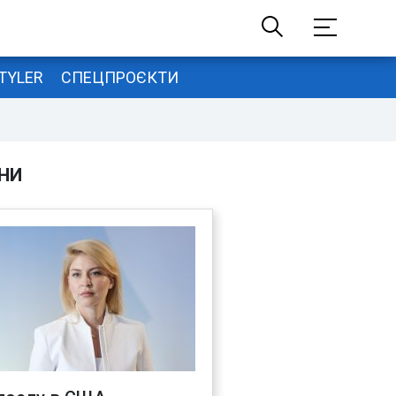
TYLER
СПЕЦПРОЄКТИ
НИ