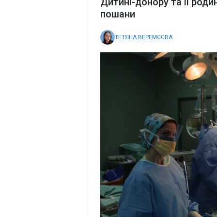
Дитині-донору та її роди
пошани
ТЕТЯНА ВЕРЕМЄЄВА