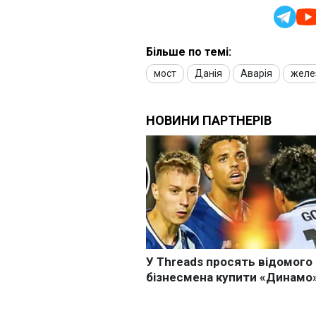
Більше по темі:
мост
Данія
Аварія
желе