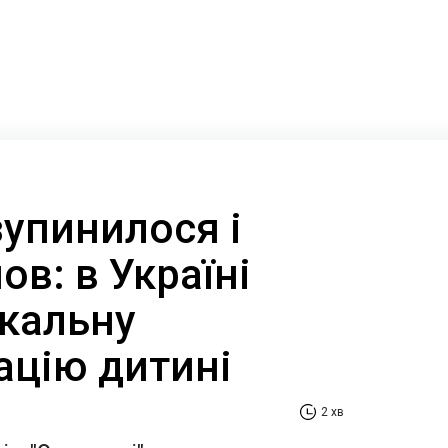
зупинилося і
ов: в Україні
ікальну
ацію дитині
2 хв