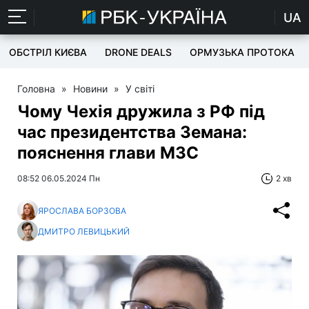
UA
ОБСТРІЛ КИЄВА
DRONE DEALS
ОРМУЗЬКА ПРОТОКА
Головна
»
Новини
»
У світі
Чому Чехія дружила з РФ під
час президентства Земана:
пояснення глави МЗС
08:52 06.05.2024 Пн
2 хв
ЯРОСЛАВА БОРЗОВА
ДМИТРО ЛЕВИЦЬКИЙ