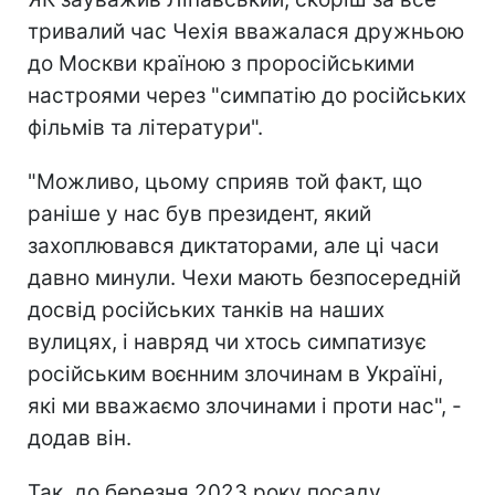
тривалий час Чехія вважалася дружньою
до Москви країною з проросійськими
настроями через "симпатію до російських
фільмів та літератури".
"Можливо, цьому сприяв той факт, що
раніше у нас був президент, який
захоплювався диктаторами, але ці часи
давно минули. Чехи мають безпосередній
досвід російських танків на наших
вулицях, і навряд чи хтось симпатизує
російським воєнним злочинам в Україні,
які ми вважаємо злочинами і проти нас", -
додав він.
Так, до березня 2023 року посаду