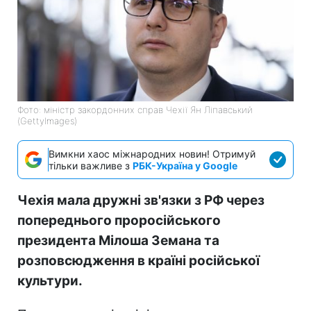
Фото: міністр закордонних справ Чехії Ян Ліпавський
(GettyImages)
Вимкни хаос міжнародних новин! Отримуй
тільки важливе з
РБК-Україна у Google
Чехія мала дружні зв'язки з РФ через
попереднього проросійського
президента Мілоша Земана та
розповсюдження в країні російської
культури.