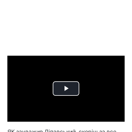
Play
Video
ЯК зауважив Ліпавський, скоріш за все