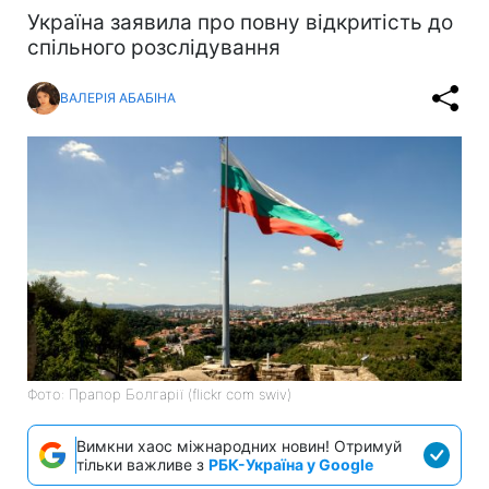
Україна заявила про повну відкритість до
спільного розслідування
ВАЛЕРІЯ АБАБІНА
Фото: Прапор Болгарії (flickr com swiv)
Вимкни хаос міжнародних новин! Отримуй
тільки важливе з
РБК-Україна у Google