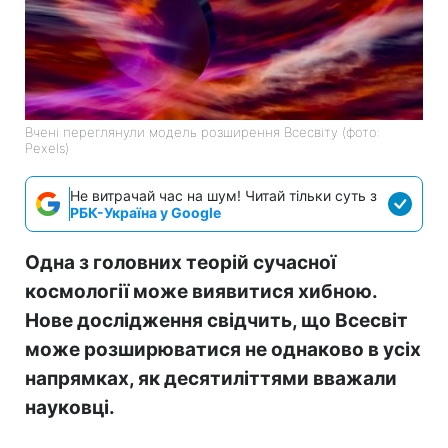
Вчені переглянули модель розширення Всесвіту (фото:
Pexels)
Не витрачай час на шум! Читай тільки суть з
РБК-Україна у Google
Одна з головних теорій сучасної
космології може виявитися хибною.
Нове дослідження свідчить, що Всесвіт
може розширюватися не однаково в усіх
напрямках, як десятиліттями вважали
науковці.