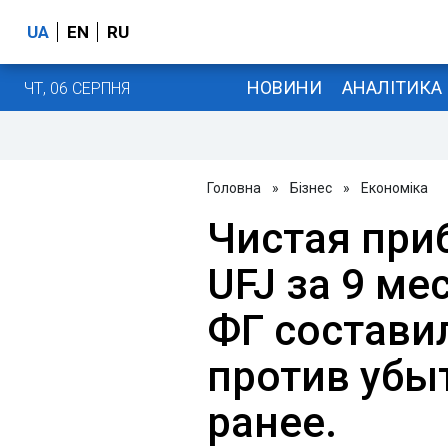
UA
EN
RU
НОВИНИ
АНАЛІТИКА
ЧТ, 06 СЕРПНЯ
Головна
»
Бізнес
»
Економіка
Чистая приб
UFJ за 9 ме
ФГ составил
против убы
ранее.