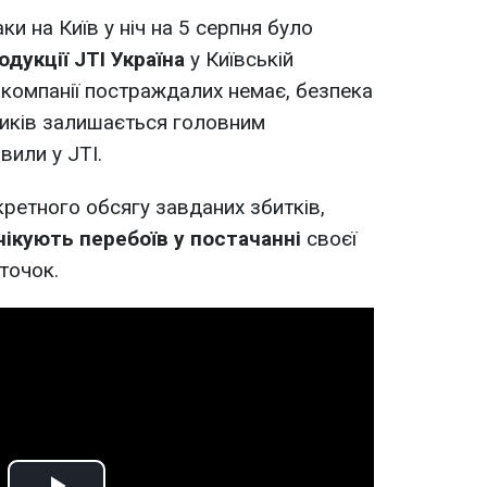
аки на Київ у ніч на 5 серпня було
одукції JTI Україна
у Київській
в компанії постраждалих немає, безпека
ників залишається головним
вили у JTI.
кретного обсягу завданих збитків,
чікують перебоїв у постачанні
своєї
точок.