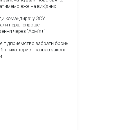
атимемо вже на вихідних
ди командира: у ЗСУ
али перші спрощені
ення через "Армія+"
е підприємство забрати бронь
обітника: юрист назвав законні
и