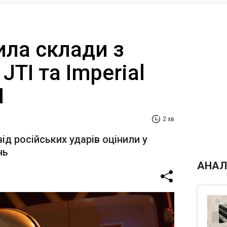
ила склади з
JTI та Imperial
І
2 хв
від російських ударів оцінили у
нь
АНАЛ