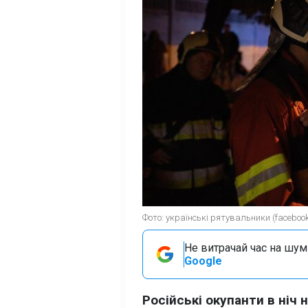
Фото: українські рятувальники (faceboo
Не витрачай час на шум!
Google
Російські окупанти в ніч 