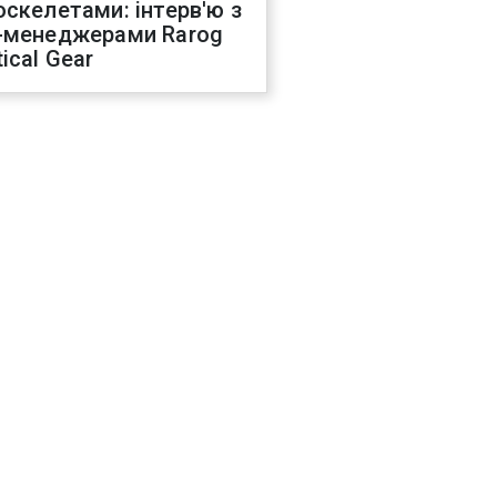
оскелетами: інтерв'ю з
-менеджерами Rarog
ical Gear