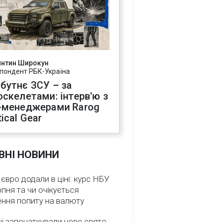
янтин Широкун
пондент РБК-Україна
бутнє ЗСУ – за
оскелетами: інтерв'ю з
-менеджерами Rarog
ical Gear
ВНІ НОВИНИ
 євро додали в ціні: курс НБУ
рпня та чи очікується
ення попиту на валюту
ні започаткували нове свято,