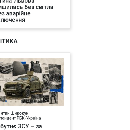
тина Львова
ишилась без світла
ез аварійне
ключення
ІТИКА
янтин Широкун
пондент РБК-Україна
бутнє ЗСУ – за