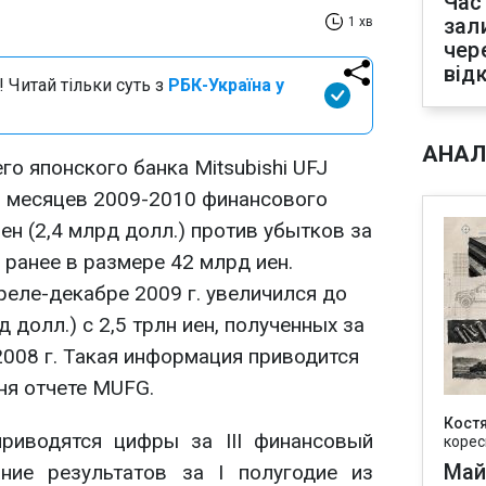
Час
зал
1 хв
чер
від
 Читай тільки суть з
РБК-Україна у
АНАЛ
о японского банка Mitsubishi UFJ
 9 месяцев 2009-2010 финансового
ен (2,4 млрд долл.) против убытков за
 ранее в размере 42 млрд иен.
еле-декабре 2009 г. увеличился до
д долл.) с 2,5 трлн иен, полученных за
008 г. Такая информация приводится
ня отчете MUFG.
Кост
риводятся цифры за III финансовый
корес
Май
ние результатов за I полугодие из