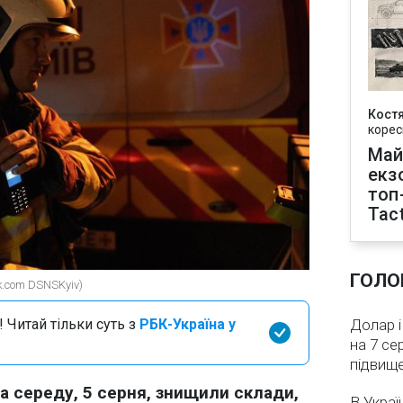
Кост
корес
Май
екз
топ
Tact
ГОЛО
k.com DSNSKyiv)
 Читай тільки суть з
РБК-Україна у
Долар і
на 7 се
підвищ
на середу, 5 серня, знищили склади,
В Украї