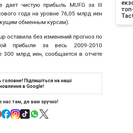
екз
в дает чистую прибыль MUFG за III
топ
ового года на уровне 76,05 млрд иен
Tact
текущим обменным курсам).
roup оставила без изменений прогноз по
стой прибыли за весь 2009-2010
е 300 млрд иен, сообщается в отчете
ь головне! Підпишіться на наші
новлення в Google!
 нас там, де вам зручно!