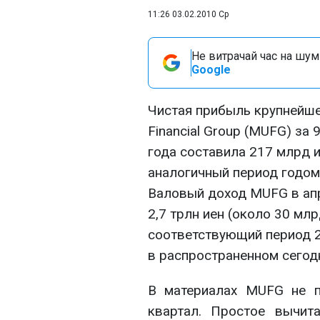
11:26 03.02.2010 Ср
Не витрачай час на шум!
Google
Чистая прибыль крупнейшег
Financial Group (MUFG) за
года составила 217 млрд и
аналогичный период годом
Валовый доход MUFG в апр
2,7 трлн иен (около 30 млр
соответствующий период 2
в распространенном сегод
В материалах MUFG не п
квартал. Простое вычита