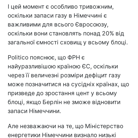
І цей момент є особливо тривожним,
оскільки запаси газу в Німеччині є
важливими для всього Євросоюзу,
оскільки вони становлять понад 20% від
загальної ємності сховищ у всьому блоці.
Politico пояснює, що ФРН є
найуразливішою країною ЄС, оскільки
через її величезні розміри дефіцит газу
може позначитися на сусідніх країнах, що
призведе до зростання цент у всьому
блоці, якщо Берлін не зможе відновити
запаси Німеччини.
Але незважаючи на те, що Міністерство
енергетики Німеччини визнало низькі