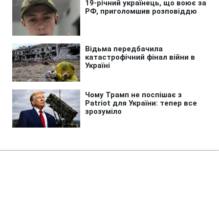
Головна
»
Бізнес
»
Tech
Головна модель Всесвіту може
бути помилковою: темна енергія
під питанням