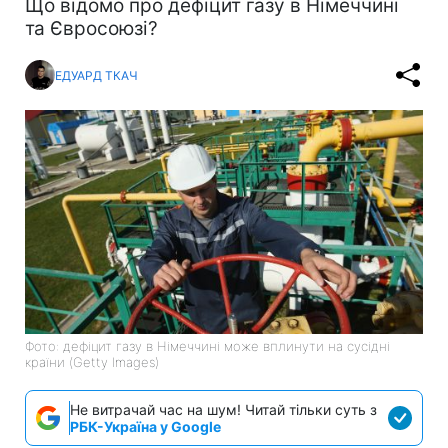
Що відомо про дефіцит газу в Німеччині
та Євросоюзі?
ЕДУАРД ТКАЧ
Фото: дефіцит газу в Німеччині може вплинути на сусідні
країни (Getty Images)
Не витрачай час на шум! Читай тільки суть з
РБК-Україна у Google