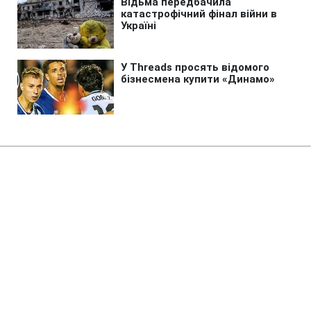
Головна
»
Новини
»
У світі
Мелоні відкинула ультиматум
Іспанії щодо прикордонних
перевірок у Шенгені
00:39 08.08.2026 Сб
2 хв
До якого числа Італія збереже перевірки