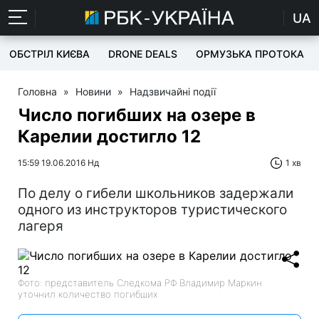
UA
ОБСТРІЛ КИЄВА
DRONE DEALS
ОРМУЗЬКА ПРОТОКА
Головна
»
Новини
»
Надзвичайні події
Число погибших на озере в
Карелии достигло 12
15:59 19.06.2016 Нд
1 хв
По делу о гибели школьников задержали
одного из инструкторов туристического
лагеря
Фото: представитель Следкома РФ Владимир Маркин
уточнил количество погибших