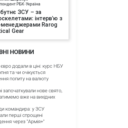
пондент РБК-Україна
бутнє ЗСУ – за
оскелетами: інтерв'ю з
-менеджерами Rarog
ical Gear
ВНІ НОВИНИ
 євро додали в ціні: курс НБУ
рпня та чи очікується
ення попиту на валюту
ні започаткували нове свято,
атимемо вже на вихідних
ди командира: у ЗСУ
али перші спрощені
ення через "Армія+"