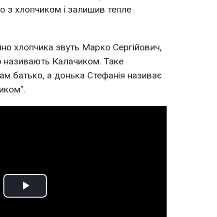
то з хлопчиком і залишив тепле
йно хлопчика звуть Марко Сергійович,
но називають Калачиком. Таке
ам батько, а донька Стефанія називає
иком".
Play