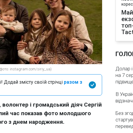
корес
Май
екз
топ
Tact
ГОЛО
Долар і
ото: instagram.com/siriy_ua)
на 7 се
підвищ
і! Додай змісту своїй стрічці
разом з
В Украї
відзнач
 волонтер і громадський діяч Сергій
лий час показав фото молодшого
Без зго
стартув
ого з днем народження.
перевед