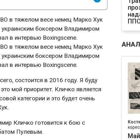
Тра
про
над
BO в тяжелом весе немец Марко Хук
ПП
с украинским боксером Владимиром
зал в интервью Boxingscene.
АНАЛ
BO в тяжелом весе немец Марко Хук
с украинским боксером Владимиром
зал в интервью Boxingscene.
сего, состоится в 2016 году. Я буду
 это мой приоритет. Кличко является
овой категории и это будет очень
Хук.
имир Кличко готовится к бою с
Кост
корес
батом Пулевым.
Май