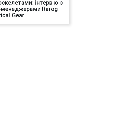
оскелетами: інтерв'ю з
-менеджерами Rarog
ical Gear