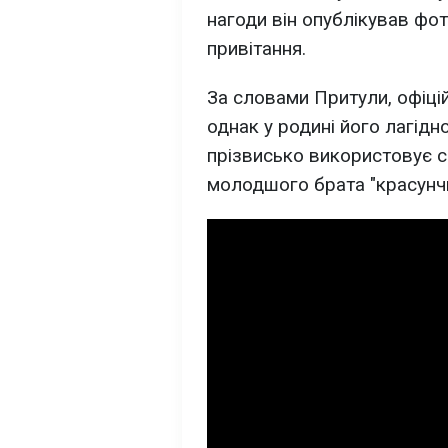
нагоди він опублікував фо
привітання.
За словами Притули, офіці
однак у родині його лагід
прізвисько використовує с
молодшого брата "красунч