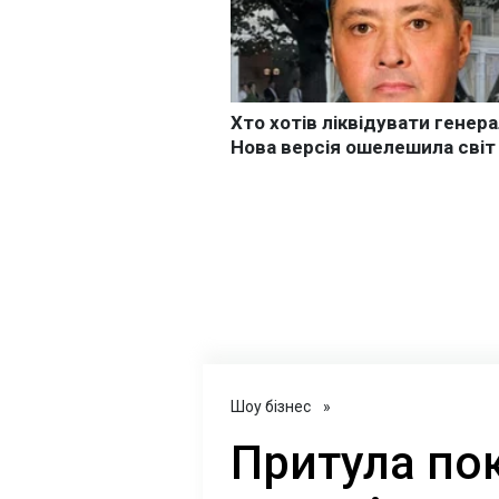
Шоу бізнес
»
Притула по