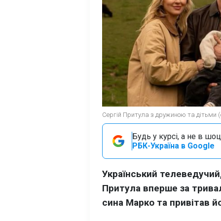
Сергій Притула з дружиною та дітьми (ф
Будь у курсі, а не в шоц
РБК-Україна в Google
Український телеведучий,
Притула вперше за трива
сина Марко та привітав й