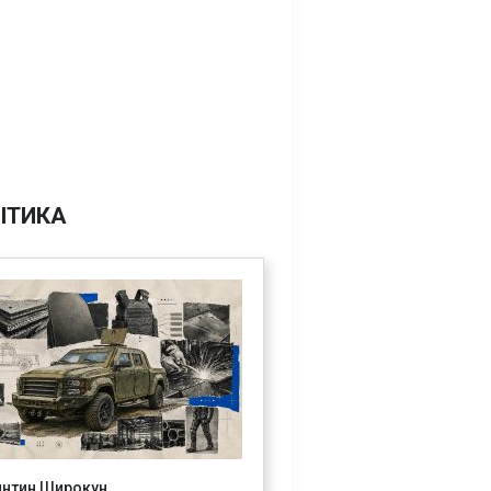
ІТИКА
янтин Широкун