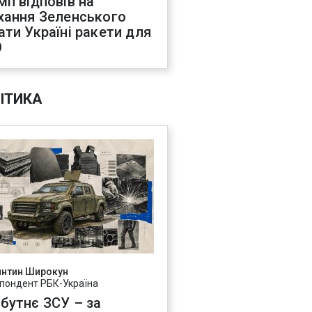
мп відповів на
хання Зеленського
ати Україні ракети для
О
ІТИКА
янтин Широкун
пондент РБК-Україна
бутнє ЗСУ – за