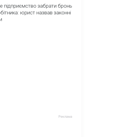
е підприємство забрати бронь
обітника: юрист назвав законні
и