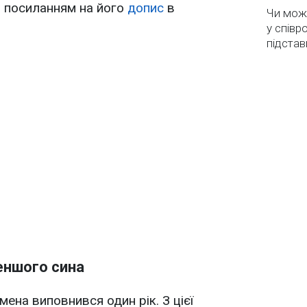
 посиланням на його
допис
в
Чи мож
у співр
підстав
еншого сина
на виповнився один рік. З цієї