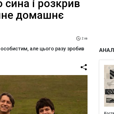
 сина і розкрив
чне домашнє
2 хв
 особистим, але цього разу зробив
АНАЛ
Кост