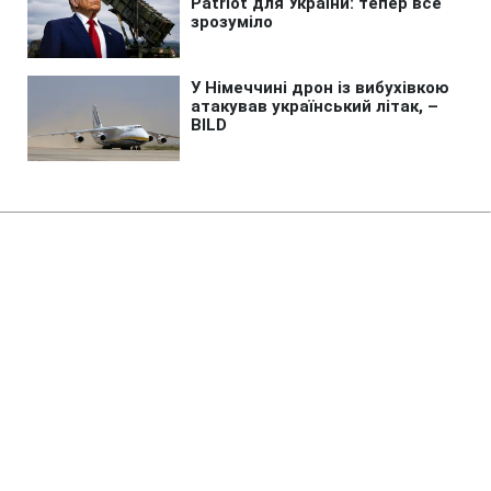
Головна
»
Новини
»
У світі
США розширили санкції проти
Куби через військові зв'язки з
Китаєм та РФ
22:45 06.08.2026 Чт
3 хв
У санкційний список увійшла й особа,
причетна до вербування кубинців на