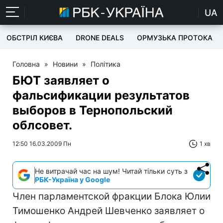
UA
ОБСТРІЛ КИЄВА
DRONE DEALS
ОРМУЗЬКА ПРОТОКА
Головна
»
Новини
»
Політика
БЮТ заявляет о
фальсификации результатов
выборов в Тернопольский
облсовет.
12:50 16.03.2009 Пн
1 хв
Не витрачай час на шум! Читай тільки суть з
РБК-Україна у Google
Член парламентской фракции Блока Юлии
Тимошенко Андрей Шевченко заявляет о