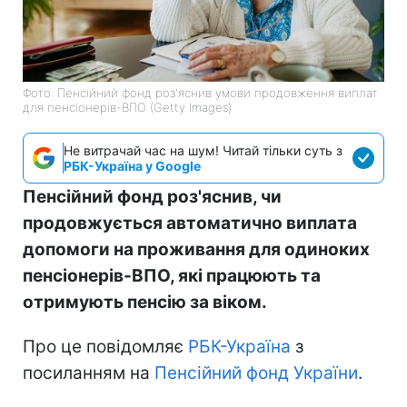
Фото: Пенсійний фонд роз'яснив умови продовження виплат
для пенсіонерів-ВПО (Getty Images)
Не витрачай час на шум! Читай тільки суть з
РБК-Україна у Google
Пенсійний фонд роз'яснив, чи
продовжується автоматично виплата
допомоги на проживання для одиноких
пенсіонерів-ВПО, які працюють та
отримують пенсію за віком.
Про це повідомляє
РБК-Україна
з
посиланням на
Пенсійний фонд України
.