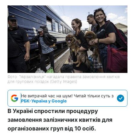
Фото: "Укрзалізниця" нагадала правила замовлення квитків
для групових поїздок (Getty Images)
Не витрачай час на шум! Читай тільки суть з
РБК-Україна у Google
В Україні спростили процедуру
замовлення залізничних квитків для
організованих груп від 10 осіб.