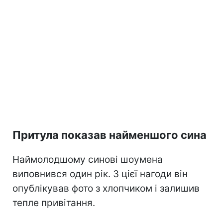
Притула показав найменшого сина
Наймолодшому синові шоумена
виповнився один рік. З цієї нагоди він
опублікував фото з хлопчиком і залишив
тепле привітання.