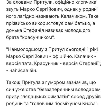
За словами Притули, офіційно хлопчика
звуть Марко Сергійович, однак у родині
його лагідно називають Калачиком. Таке
прізвисько використовує сам батько, а
донька Стефанія називає молодшого
брата "красунчиком".
"Наймолодшому з Притул сьогодні 1 рік!
Марко Сергійович - офіційно. Калачик -
версія тата. Красунчик - версія Стефанії",
- написав він.
Також Притула з гумором зазначив, що
син уже став "беззаперечним володарем
призу глядацьких симпатій" серед друзів
родини та "головним посміхуном Києва".