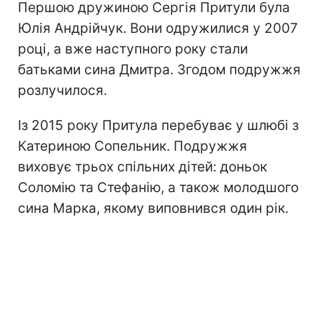
Першою дружиною Сергія Притули була
Юлія Андрійчук. Вони одружилися у 2007
році, а вже наступного року стали
батьками сина Дмитра. Згодом подружжя
розлучилося.
Із 2015 року Притула перебуває у шлюбі з
Катериною Сопельник. Подружжя
виховує трьох спільних дітей: доньок
Соломію та Стефанію, а також молодшого
сина Марка, якому виповнився один рік.