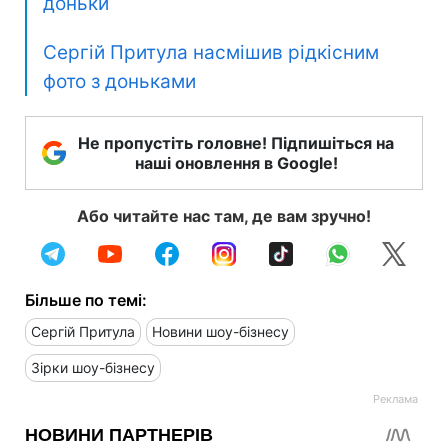
доньки
Сергій Притула насмішив рідкісним
фото з доньками
Не пропустіть головне! Підпишіться на
наші оновлення в Google!
Або читайте нас там, де вам зручно!
Більше по темі:
Сергій Притула
Новини шоу-бізнесу
Зірки шоу-бізнесу