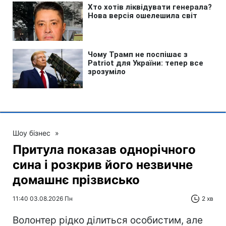
Шоу бізнес
»
Притула показав однорічного
сина і розкрив його незвичне
домашнє прізвисько
11:40 03.08.2026 Пн
2 хв
Волонтер рідко ділиться особистим, але