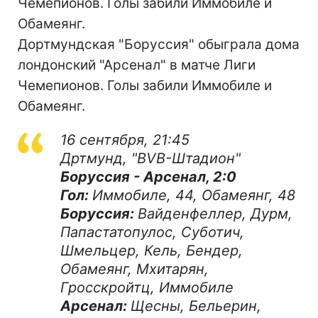
Чемепионов. Голы забили Иммобиле и
Обамеянг.
Дортмундская "Боруссия" обыграла дома
лондонский "Арсенал" в матче Лиги
Чемепионов. Голы забили Иммобиле и
Обамеянг.
16 сентября, 21:45
Дртмунд, "BVB-Штадион"
Боруссия - Арсенал, 2:0
Гол:
Иммобиле, 44, Обамеянг, 48
Боруссия:
Вайденфеллер, Дурм,
Папастатопулос, Суботич,
Шмельцер, Кель, Бендер,
Обамеянг, Мхитарян,
Гросскройтц, Иммобиле
Арсенал:
Щесны, Бельерин,