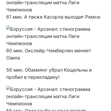
61 мин. А также Касорла выходит Ремси.
60 мин. Окслейд-Чемберлен меняет
Озила
56 мин. Обамеянг убрал Кощельны и
пробил в перекладину!
55 мин. Озил грубо сыграл против