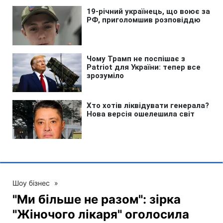
Шоу бізнес
»
"Ми більше не разом": зірка
"Жіночого лікаря" оголосила