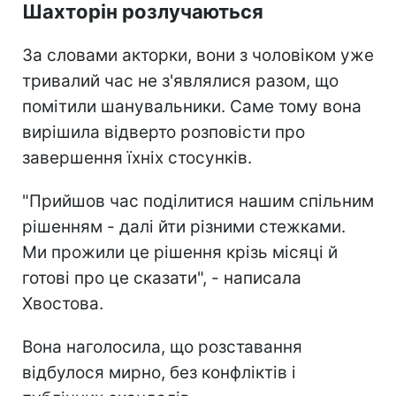
Шахторін розлучаються
За словами акторки, вони з чоловіком уже
тривалий час не з'являлися разом, що
помітили шанувальники. Саме тому вона
вирішила відверто розповісти про
завершення їхніх стосунків.
"Прийшов час поділитися нашим спільним
рішенням - далі йти різними стежками.
Ми прожили це рішення крізь місяці й
готові про це сказати", - написала
Хвостова.
Вона наголосила, що розставання
відбулося мирно, без конфліктів і