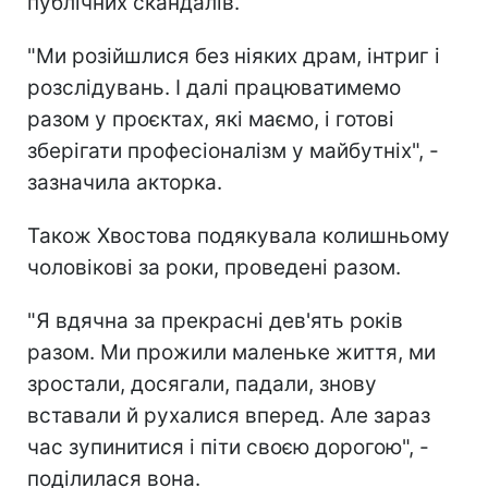
публічних скандалів.
"Ми розійшлися без ніяких драм, інтриг і
розслідувань. І далі працюватимемо
разом у проєктах, які маємо, і готові
зберігати професіоналізм у майбутніх", -
зазначила акторка.
Також Хвостова подякувала колишньому
чоловікові за роки, проведені разом.
"Я вдячна за прекрасні дев'ять років
разом. Ми прожили маленьке життя, ми
зростали, досягали, падали, знову
вставали й рухалися вперед. Але зараз
час зупинитися і піти своєю дорогою", -
поділилася вона.