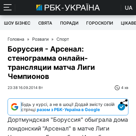
UA
ШОУ БІЗНЕС
СВЯТА
ПОРАДИ
ГОРОСКОПИ
ЦІКАВ
Головна
»
Розваги
»
Спорт
Боруссия - Арсенал:
стенограмма онлайн-
трансляции матча Лиги
Чемпионов
23:38 16.09.2014 Вт
4 хв
Будь у курсі, а не в шоці! Додай змісту своїй
стрічці
разом з РБК-Україна в Google
Дортмундская "Боруссия" обыграла дома
лондонский "Арсенал" в матче Лиги