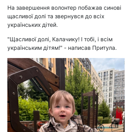
На завершення волонтер побажав синові
щасливої долі та звернувся до всіх
українських дітей.
"Щасливої долі, Калачику! І тобі, і всім
українським дітям!" - написав Притула.