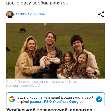
цього разу зробив виняток
КАТЕРИНА СОБКОВА
Сергій Притула з дружиною та дітьми (фото:
instagram.com/siriy_ua)
Будь у курсі, а не в шоці! Додай змісту своїй
стрічці
разом з РБК-Україна в Google
Український телеведучий, волонтер і