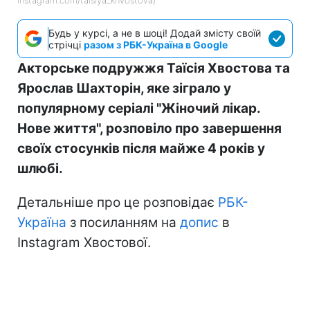
instagram.com/taisiya_khvostova)
Будь у курсі, а не в шоці! Додай змісту своїй
стрічці
разом з РБК-Україна в Google
Акторське подружжя Таїсія Хвостова та
Ярослав Шахторін, яке зіграло у
популярному серіалі "Жіночий лікар.
Нове життя", розповіло про завершення
своїх стосунків після майже 4 років у
шлюбі.
Детальніше про це розповідає
РБК-
Україна
з посиланням на
допис
в
Instagram Хвостової.