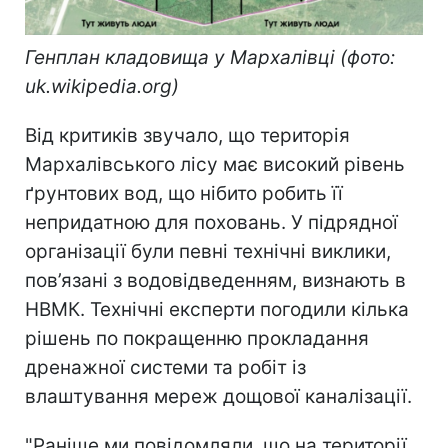
Генплан кладовища у Мархалівці (фото:
uk.wikipedia.org)
Від критиків звучало, що територія
Мархалівського лісу має високий рівень
ґрунтових вод, що нібито робить її
непридатною для поховань. У підрядної
організації були певні технічні виклики,
пов’язані з водовідведенням, визнають в
НВМК. Технічні експерти погодили кілька
рішень по покращенню прокладання
дренажної системи та робіт із
влаштування мереж дощової каналізації.
"Раніше ми повідомляли, що на території