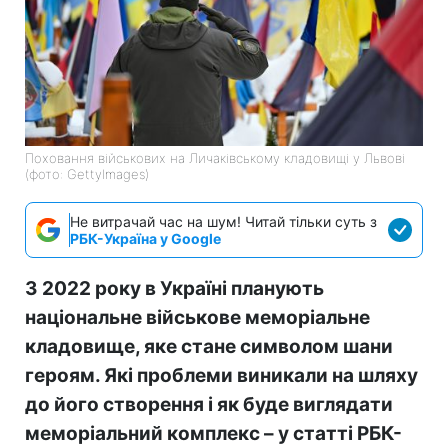
Поховання військових на Личаківському кладовищі у Львові
(фото: GettyImages)
Не витрачай час на шум! Читай тільки суть з
РБК-Україна у Google
З 2022 року в Україні планують
національне військове меморіальне
кладовище, яке стане символом шани
героям. Які проблеми виникали на шляху
до його створення і як буде виглядати
меморіальний комплекс
– у статті РБК-