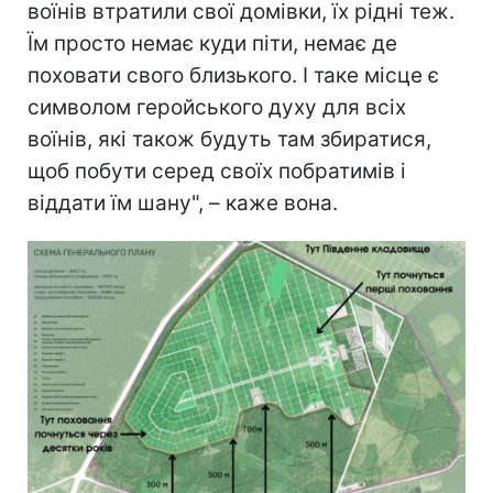
воїнів втратили свої домівки, їх рідні теж.
Їм просто немає куди піти, немає де
поховати свого близького. І таке місце є
символом геройського духу для всіх
воїнів, які також будуть там збиратися,
щоб побути серед своїх побратимів і
віддати їм шану", – каже вона.