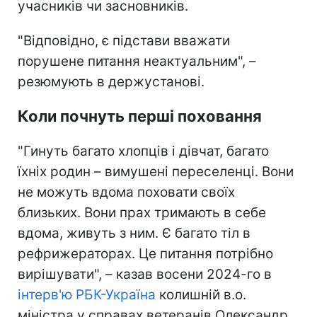
учасників чи засновників.
"Відповідно, є підстави вважати
порушене питання неактуальним", –
резюмують в держустанові.
Коли почнуть перші поховання
"Гинуть багато хлопців і дівчат, багато
їхніх родин – вимушені переселенці. Вони
не можуть вдома поховати своїх
близьких. Вони прах тримають в себе
вдома, живуть з ним. Є багато тіл в
рефрижераторах. Це питання потрібно
вирішувати", – казав восени 2024-го в
інтерв'ю РБК-Україна
колишній в.о.
міністра у справах ветеранів Олександр