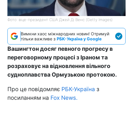
Фото: віце-президент США Джей Ді Венс (Getty Images)
Вимкни хаос міжнародних новин! Отримуй
тільки важливе з
РБК-Україна у Google
Вашингтон досяг певного прогресу в
переговорному процесі з Іраном та
розраховує на відновлення вільного
судноплавства Ормузькою протокою.
Про це повідомляє
РБК-Україна
з
посиланням на
Fox News.