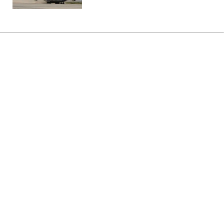
Головна
»
Новини
»
У світі
Нафтова компанія Трампа
розгорнула буріння у
Гренландії, не питаючи владу
05:30 09.08.2026 Нд
3 хв
Уряд острова не надавав компанії
дозволу на буріння
ЮЛІЯ МАЛОВІЧКО