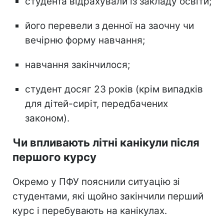
студента відрахували із закладу освіти;
його перевели з денної на заочну чи
вечірню форму навчання;
навчання закінчилося;
студент досяг 23 років (крім випадків
для дітей-сиріт, передбачених
законом).
Чи впливають літні канікули після
першого курсу
Окремо у ПФУ пояснили ситуацію зі
студентами, які щойно закінчили перший
курс і перебувають на канікулах.