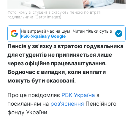
Фото: кому зі студентів скасують пенсію по втраті
годувальника (Getty Imagеs)
Не витрачай час на шум! Читай тільки суть з
РБК-Україна у Google
Пенсія у зв'язку з втратою годувальника
для студентів не припиняється лише
через офіційне працевлаштування.
Водночас є випадки, коли виплати
можуть бути скасовані.
Про це повідомляє
РБК-Україна
з
посиланням на
роз'яснення
Пенсійного
фонду України.