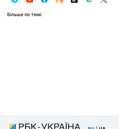
Більше по темі:
RU
|
UA