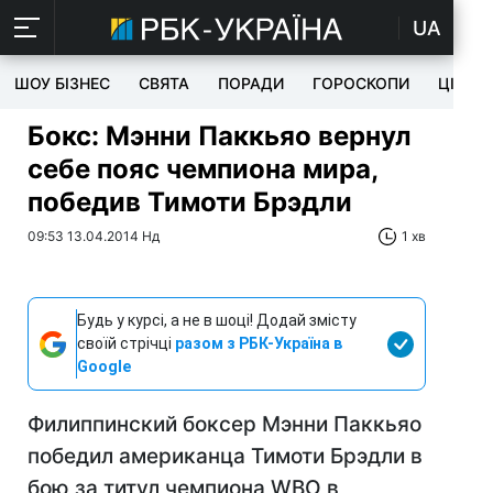
UA
ШОУ БІЗНЕС
СВЯТА
ПОРАДИ
ГОРОСКОПИ
ЦІКАВ
Бокс: Мэнни Паккьяо вернул
себе пояс чемпиона мира,
победив Тимоти Брэдли
09:53 13.04.2014 Нд
1 хв
Будь у курсі, а не в шоці! Додай змісту
своїй стрічці
разом з РБК-Україна в
Google
Филиппинский боксер Мэнни Паккьяо
победил американца Тимоти Брэдли в
бою за титул чемпиона WBO в