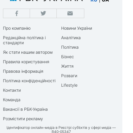
Про компанію
Новини України
Редакційна політика і
Аналітика
стандарти
Політика
Як стати нашим автором
Бізнес
Правила користування
Життя
Правова інформація
Розваги
Політика конфіденційності
Lifestyle
Контакти
Команда
Вакансії в РБК-Україна
Розмістити рекламу
Ідентифікатор онлайн-медіа в Реєстрі суб’єктів у сфері медіа —
R40-05347