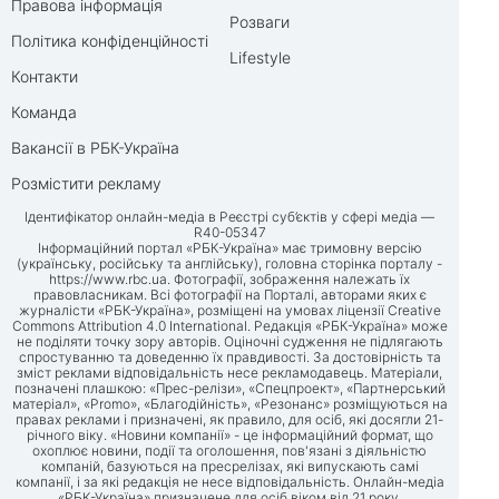
Правова інформація
Розваги
Політика конфіденційності
Lifestyle
Контакти
Команда
Вакансії в РБК-Україна
Розмістити рекламу
Ідентифікатор онлайн-медіа в Реєстрі суб’єктів у сфері медіа —
R40-05347
Інформаційний портал «РБК-Україна» має тримовну версію
(українську, російську та англійську), головна сторінка порталу -
https://www.rbc.ua
. Фотографії, зображення належать їх
правовласникам. Всі фотографії на Порталі, авторами яких є
журналісти «РБК-Україна», розміщені на умовах ліцензії Creative
Commons Attribution 4.0 International. Редакція «РБК-Україна» може
не поділяти точку зору авторів. Оціночні судження не підлягають
спростуванню та доведенню їх правдивості. За достовірність та
зміст реклами відповідальність несе рекламодавець. Матеріали,
позначені плашкою: «Прес-релізи», «Спецпроект», «Партнерський
матеріал», «Promo», «Благодійність», «Резонанс» розміщуються на
правах реклами і призначені, як правило, для осіб, які досягли 21-
річного віку. «Новини компанії» - це інформаційний формат, що
охоплює новини, події та оголошення, пов'язані з діяльністю
компаній, базуються на пресрелізах, які випускають самі
компанії, і за які редакція не несе відповідальність. Онлайн-медіа
«РБК-Україна» призначене для осіб віком від 21 року.