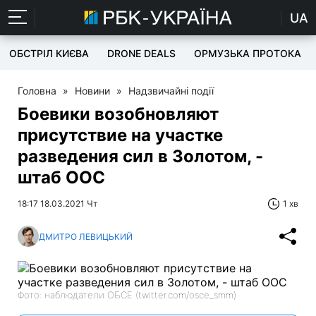
UA
ОБСТРІЛ КИЄВА
DRONE DEALS
ОРМУЗЬКА ПРОТОКА
Головна
»
Новини
»
Надзвичайні події
Боевики возобновляют
присутствие на участке
разведения сил в Золотом, -
штаб ООС
18:17 18.03.2021 Чт
1 хв
ДМИТРО ЛЕВИЦЬКИЙ
Фото: наблюдатели ОБСЕ (twitter.com/osce_smm)