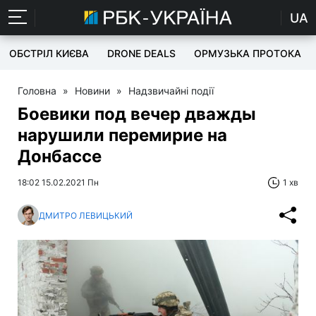
UA
ОБСТРІЛ КИЄВА
DRONE DEALS
ОРМУЗЬКА ПРОТОКА
Головна
»
Новини
»
Надзвичайні події
Боевики под вечер дважды
нарушили перемирие на
Донбассе
18:02 15.02.2021 Пн
1 хв
ДМИТРО ЛЕВИЦЬКИЙ