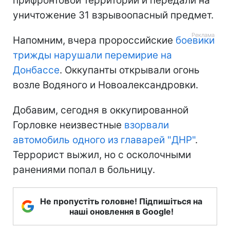
прифронтовой территории и передали на
уничтожение 31 взрывоопасный предмет.
Напомним, вчера пророссийские
боевики
трижды нарушали перемирие на
Донбассе
. Оккупанты открывали огонь
возле Водяного и Новоалександровки.
Добавим, сегодня в оккупированной
Горловке неизвестные
взорвали
автомобиль одного из главарей "ДНР"
.
Террорист выжил, но с осколочными
ранениями попал в больницу.
Не пропустіть головне! Підпишіться на
наші оновлення в Google!