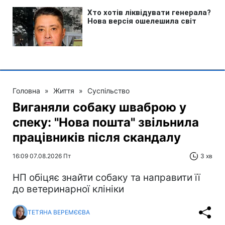
Головна
»
Життя
»
Суспільство
Виганяли собаку шваброю у
спеку: "Нова пошта" звільнила
працівників після скандалу
16:09 07.08.2026 Пт
3 хв
НП обіцяє знайти собаку та направити її
до ветеринарної клініки
ТЕТЯНА ВЕРЕМЄЄВА