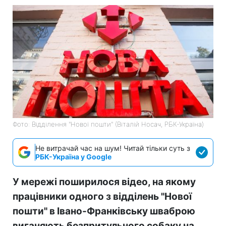
Фото: Відділення "Нової пошти" (Віталій Носач, РБК-Україна)
Не витрачай час на шум! Читай тільки суть з
РБК-Україна у Google
У мережі поширилося відео, на якому
працівники одного з відділень "Нової
пошти" в Івано-Франківську шваброю
виганяють безпритульного собаку на