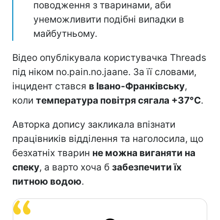
поводження з тваринами, аби
унеможливити подібні випадки в
майбутньому.
Відео опублікувала користувачка Threads
під ніком no.pain.no.jaane. За її словами,
інцидент стався
в Івано-Франківську
,
коли
температура повітря сягала +37°C
.
Авторка допису закликала впізнати
працівників відділення та наголосила, що
безхатніх тварин
не можна виганяти на
спеку
, а варто хоча б
забезпечити їх
питною водою
.