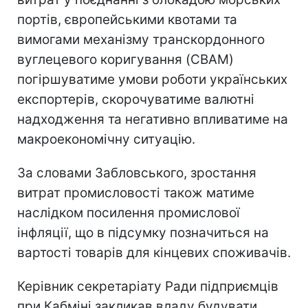
портів, європейськими квотами та
вимогами механізму транскордонного
вуглецевого коригування (CBAM)
погіршуватиме умови роботи українських
експортерів, скорочуватиме валютні
надходження та негативно впливатиме на
макроекономічну ситуацію.
За словами Забловського, зростання
витрат промисловості також матиме
наслідком посилення промислової
інфляції, що в підсумку позначиться на
вартості товарів для кінцевих споживачів.
Керівник секретаріату Ради підприємців
при Кабміні закликав владу будувати