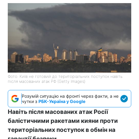
Фото: Київ не готовий до територіальних поступок навіть
після масованих атак РФ (Getty Images)
Розумій ситуацію на фронті через факти, а не
чутки з
РБК-Україна у Google
Навіть після масованих атак Росії
балістичними ракетами кияни проти
територіальних поступок в обмін на
гарантії безпеки.