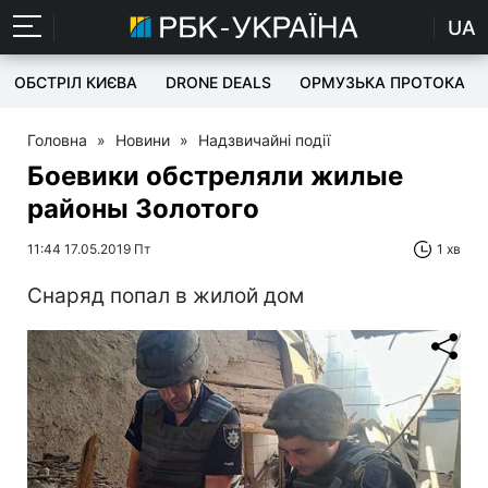
UA
ОБСТРІЛ КИЄВА
DRONE DEALS
ОРМУЗЬКА ПРОТОКА
Головна
»
Новини
»
Надзвичайні події
Боевики обстреляли жилые
районы Золотого
11:44 17.05.2019 Пт
1 хв
Снаряд попал в жилой дом