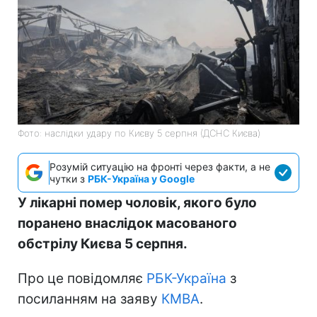
Фото: наслідки удару по Києву 5 серпня (ДСНС Києва)
Розумій ситуацію на фронті через факти, а не
чутки з
РБК-Україна у Google
У лікарні помер чоловік, якого було
поранено внаслідок масованого
обстрілу Києва 5 серпня.
Про це повідомляє
РБК-Україна
з
посиланням на заяву
КМВА
.