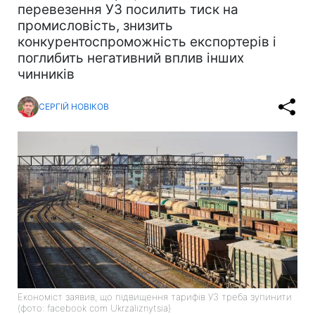
перевезення УЗ посилить тиск на
промисловість, знизить
конкурентоспроможність експортерів і
поглибить негативний вплив інших
чинників
СЕРГІЙ НОВІКОВ
Економіст заявив, що підвищення тарифів УЗ треба зупинити
(фото: facebook com Ukrzaliznytsia)