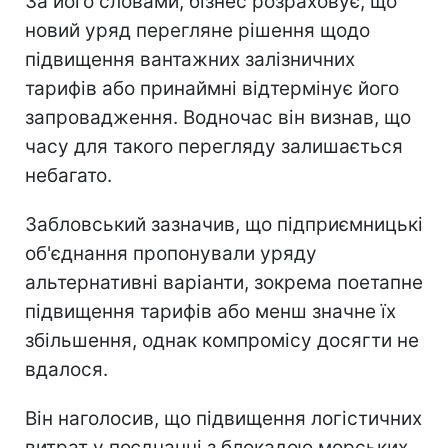
За його словами, бізнес розраховує, що
новий уряд перегляне рішення щодо
підвищення вантажних залізничних
тарифів або принаймні відтермінує його
запровадження. Водночас він визнав, що
часу для такого перегляду залишається
небагато.
Забловський зазначив, що підприємницькі
об'єднання пропонували уряду
альтернативні варіанти, зокрема поетапне
підвищення тарифів або менш значне їх
збільшення, однак компромісу досягти не
вдалося.
Він наголосив, що підвищення логістичних
витрат у поєднанні з блокадою морських