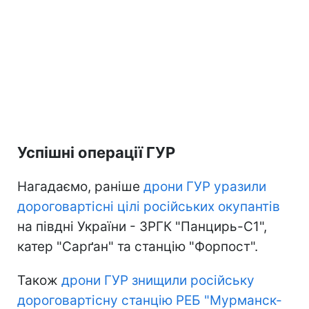
Успішні операції ГУР
Нагадаємо, раніше
дрони ГУР уразили
дороговартісні цілі російських окупантів
на півдні України - ЗРГК "Панцирь-С1",
катер "Сарґан" та станцію "Форпост".
Також
дрони ГУР знищили російську
дороговартісну станцію РЕБ "Мурманск-