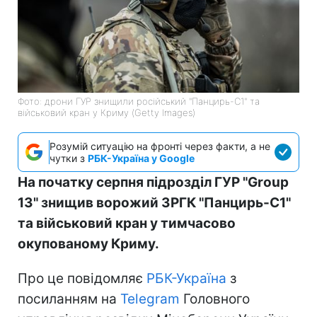
Фото: дрони ГУР знищили російський "Панцирь-С1" та
військовий кран у Криму (Getty Images)
Розумій ситуацію на фронті через факти, а не
чутки з
РБК-Україна у Google
На початку серпня підрозділ ГУР "Group
13" знищив ворожий ЗРГК "Панцирь-С1"
та військовий кран у тимчасово
окупованому Криму.
Про це повідомляє
РБК-Україна
з
посиланням на
Telegram
Головного