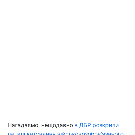
Нагадаємо, нещодавно
в ДБР розкрили
деталі катування військовозобов’язаного