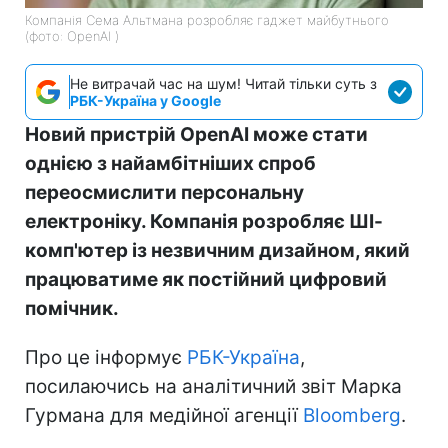
Компанія Сема Альтмана розробляє гаджет майбутнього
(фото: OpenAI )
Не витрачай час на шум! Читай тільки суть з
РБК-Україна у Google
Новий пристрій OpenAI може стати
однією з найамбітніших спроб
переосмислити персональну
електроніку. Компанія розробляє ШІ-
комп'ютер із незвичним дизайном, який
працюватиме як постійний цифровий
помічник.
Про це інформує
РБК-Україна
,
посилаючись на аналітичний звіт Марка
Гурмана для медійної агенції
Bloomberg
.