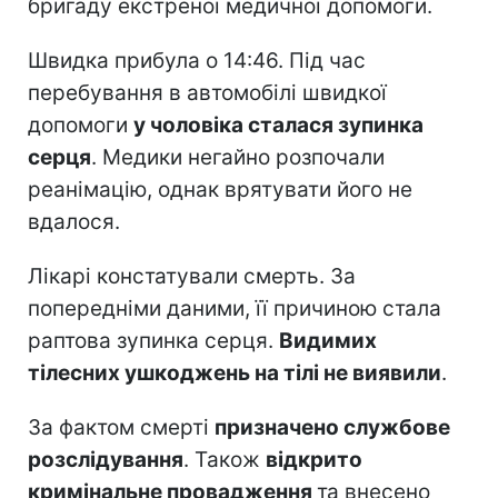
бригаду екстреної медичної допомоги.
Швидка прибула о 14:46. Під час
перебування в автомобілі швидкої
допомоги
у чоловіка сталася зупинка
серця
. Медики негайно розпочали
реанімацію, однак врятувати його не
вдалося.
Лікарі констатували смерть. За
попередніми даними, її причиною стала
раптова зупинка серця.
Видимих
тілесних ушкоджень на тілі не виявили
.
За фактом смерті
призначено службове
розслідування
. Також
відкрито
кримінальне провадження
та внесено