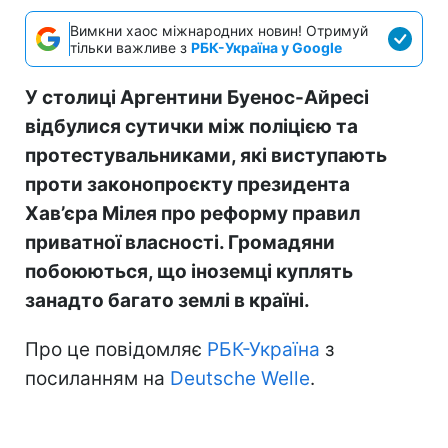
Вимкни хаос міжнародних новин! Отримуй
тільки важливе з
РБК-Україна у Google
У столиці Аргентини Буенос-Айресі
відбулися сутички між поліцією та
протестувальниками, які виступають
проти законопроєкту президента
Хав’єра Мілея про реформу правил
приватної власності. Громадяни
побоюються, що іноземці куплять
занадто багато землі в країні.
Про це повідомляє
РБК-Україна
з
посиланням на
Deutsche Welle
.