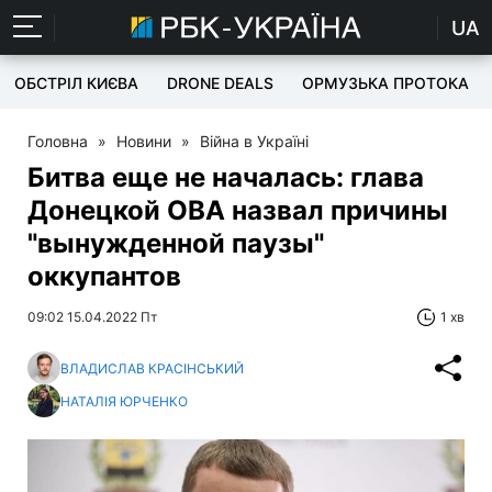
UA
ОБСТРІЛ КИЄВА
DRONE DEALS
ОРМУЗЬКА ПРОТОКА
Головна
»
Новини
»
Війна в Україні
Битва еще не началась: глава
Донецкой ОВА назвал причины
"вынужденной паузы"
оккупантов
09:02 15.04.2022 Пт
1 хв
ВЛАДИСЛАВ КРАСІНСЬКИЙ
НАТАЛІЯ ЮРЧЕНКО