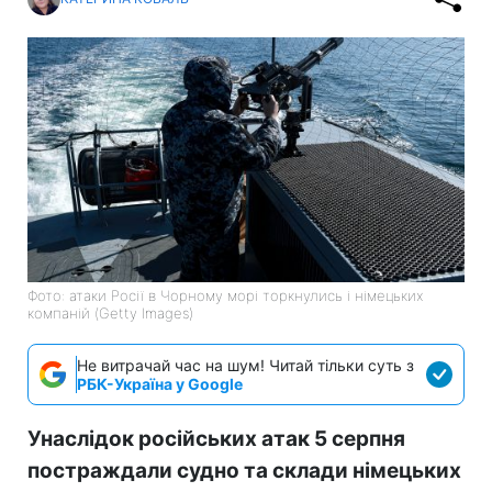
Фото: атаки Росії в Чорному морі торкнулись і німецьких
компаній (Getty Images)
Не витрачай час на шум! Читай тільки суть з
РБК-Україна у Google
Унаслідок російських атак 5 серпня
постраждали судно та склади німецьких