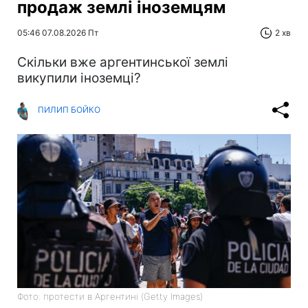
продаж землі іноземцям
05:46 07.08.2026 Пт
2 хв
Скільки вже аргентинської землі
викупили іноземці?
ПИЛИП БОЙКО
Фото: протести в Аргентині (Getty Images)