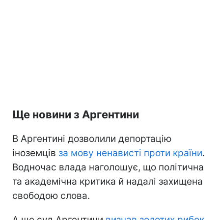
Ще новини з Аргентини
В Аргентині дозволили депортацію
іноземців
за мову ненависті проти країни
.
Водночас влада наголошує, що політична
та академічна критика й надалі захищена
свободою слова.
А ще суд Аргентини
визнав золотих рибок