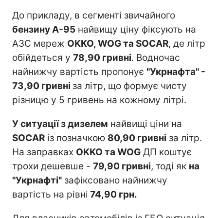
До прикладу, в сегменті звичайного
бензину А-95
найвищу ціну фіксують на
АЗС мереж
OKKO, WOG та SOCAR
, де літр
обійдеться у
78,90 гривні
. Водночас
найнижчу вартість пропонує
"Укрнафта" -
73,90 гривні
за літр, що формує чисту
різницю у 5 гривень на кожному літрі.
У ситуації з дизелем
найвищі ціни на
SOCAR
із позначкою
80,90 гривні
за літр.
На заправках
OKKO та WOG
ДП коштує
трохи дешевше -
79,90 гривні
, тоді як
на
"Укрнафті"
зафіксовано найнижчу
вартість на рівні
74,90 грн.