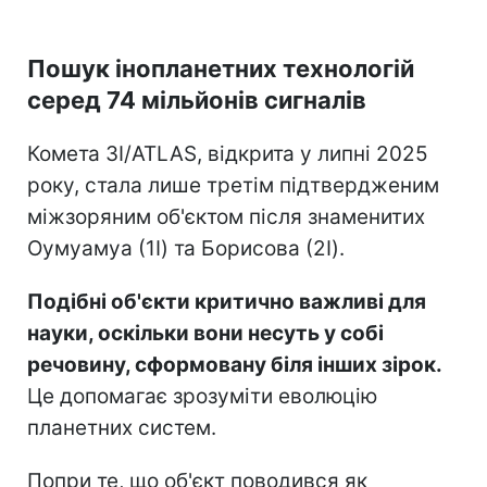
Пошук інопланетних технологій
серед 74 мільйонів сигналів
Комета 3I/ATLAS, відкрита у липні 2025
року, стала лише третім підтвердженим
міжзоряним об'єктом після знаменитих
Оумуамуа (1I) та Борисова (2I).
Подібні об'єкти критично важливі для
науки, оскільки вони несуть у собі
речовину, сформовану біля інших зірок.
Це допомагає зрозуміти еволюцію
планетних систем.
Попри те, що об'єкт поводився як