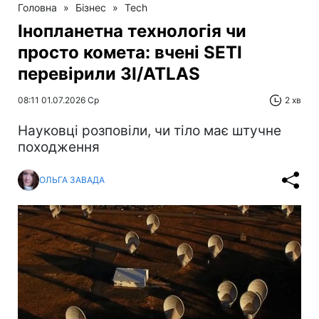
Головна
»
Бізнес
»
Tech
Інопланетна технологія чи
просто комета: вчені SETI
перевірили 3I/ATLAS
08:11 01.07.2026 Ср
2 хв
Науковці розповіли, чи тіло має штучне
походження
ОЛЬГА ЗАВАДА