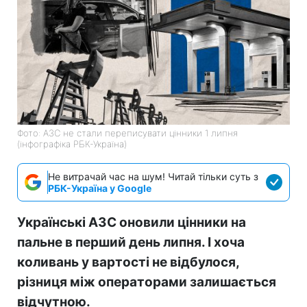
Фото: АЗС не стали переписувати цінники 1 липня
(інфографіка РБК-Україна)
Не витрачай час на шум! Читай тільки суть з
РБК-Україна у Google
Українські АЗС оновили цінники на
пальне в перший день липня. І хоча
коливань у вартості не відбулося,
різниця між операторами залишається
відчутною.