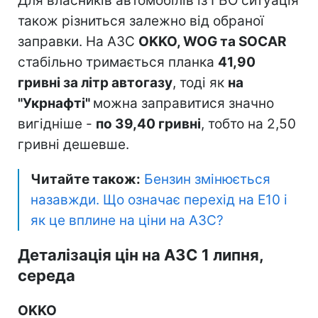
Для власників автомобілів із ГБО ситуація
також різниться залежно від обраної
заправки. На АЗС
OKKO, WOG та SOCAR
стабільно тримається планка
41,90
гривні за літр автогазу
, тоді як
на
"Укрнафті"
можна заправитися значно
вигідніше -
по 39,40 гривні
, тобто на 2,50
гривні дешевше.
Читайте також:
Бензин змінюється
назавжди. Що означає перехід на Е10 і
як це вплине на ціни на АЗС?
Деталізація цін на АЗС 1 липня,
середа
OKKO