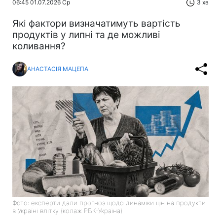
06:45 01.07.2026 Ср
3 хв
Які фактори визначатимуть вартість
продуктів у липні та де можливі
коливання?
АНАСТАСІЯ МАЦЕПА
Фото: експерти дали прогноз щодо динаміки цін на продукти
в Україні влітку (колаж РБК-Україна)