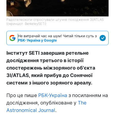
Радіотелескопи спростували штучне походження 3I/ATLAS
(скриншот: BerkeleySETI)
Не витрачай час на шум! Читай тільки суть з
РБК-Україна у Google
Інститут SETI завершив ретельне
дослідження третього в історії
спостережень міжзоряного об'єкта
3I/ATLAS, який прибув до Сонячної
системи з іншого зоряного ареалу.
Про це пише
РБК-Україна
з посиланням на
дослідження, опубліковане у
The
Astronomical Journal
.