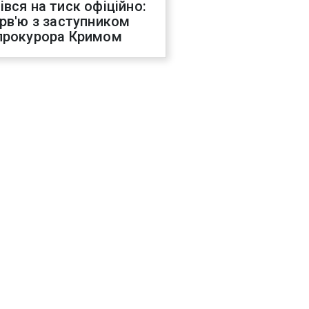
івся на тиск офіційно:
ерв'ю з заступником
прокурора Кримом