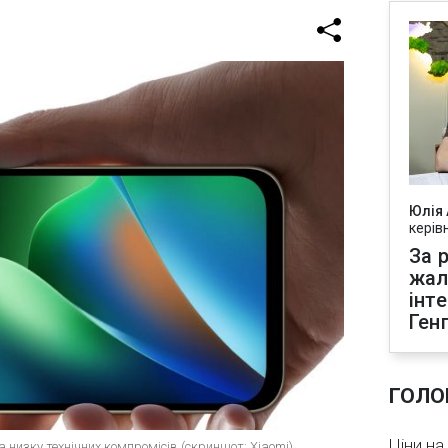
Юлія
керів
За р
жал
інт
Ген
ГОЛО
Ціни на
 низку технічних компромісів (скриншот: Xiaomi)