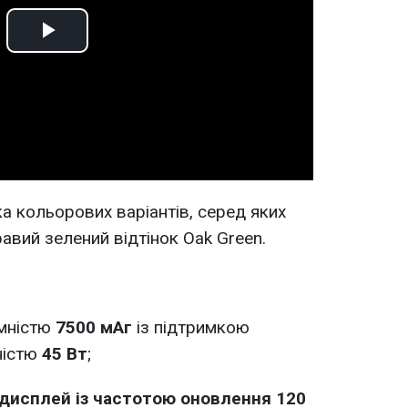
Play
Video
а кольорових варіантів, серед яких
авий зелений відтінок Oak Green.
мністю
7500 мАг
із підтримкою
ністю
45 Вт
;
дисплей із частотою оновлення 120