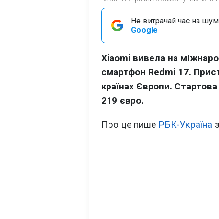
Не витрачай час на шум!
Google
Xiaomi вивела на міжнар
смартфон Redmi 17. Прис
країнах Європи. Стартова
219 євро.
Про це пише
РБК-Україна
з