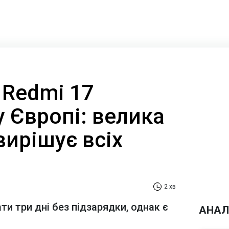
 Redmi 17
 Європі: велика
вирішує всіх
2 хв
 три дні без підзарядки, однак є
АНАЛ