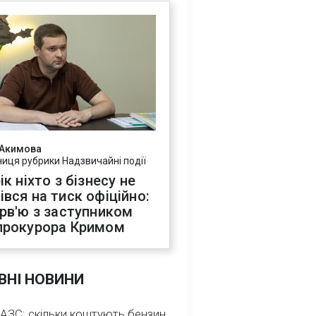
 Акимова
ниця рубрики Надзвичайні події
ік ніхто з бізнесу не
івся на тиск офіційно:
ерв'ю з заступником
прокурора Кримом
ВНІ НОВИНИ
 АЗС: скільки коштують бензин,