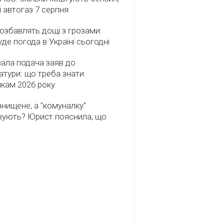
і автогаз 7 серпня
озбавлять дощі з грозами:
де погода в Україні сьогодні
ала подача заяв до
атури: що треба знати
икам 2026 року
нищене, а "комуналку"
вують? Юрист пояснила, що