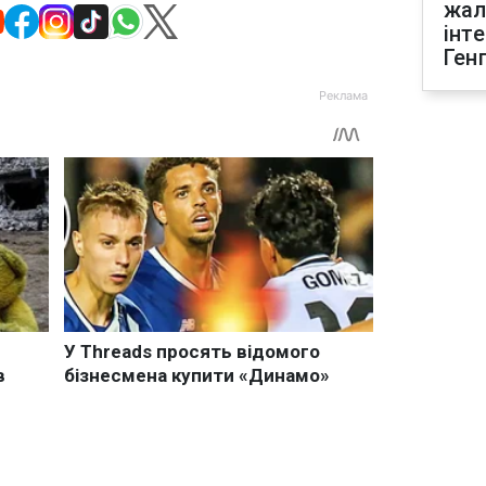
жал
інт
Ген