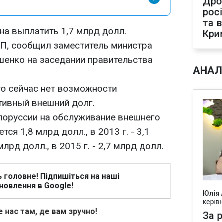
Дро
рос
та 
на выплатить 1,7 млрд долл.
Кри
ВП, сообщил заместитель министра
енко на заседании правительства
АНАЛ
то сейчас нет возможности
тивный внешний долг.
лоруссии на обслуживание внешнего
тся 1,8 млрд долл., в 2013 г. - 3,1
 млрд долл., в 2015 г. - 2,7 млрд долл.
ь головне! Підпишіться на наші
новлення в Google!
Юлія
керів
 нас там, де вам зручно!
За р