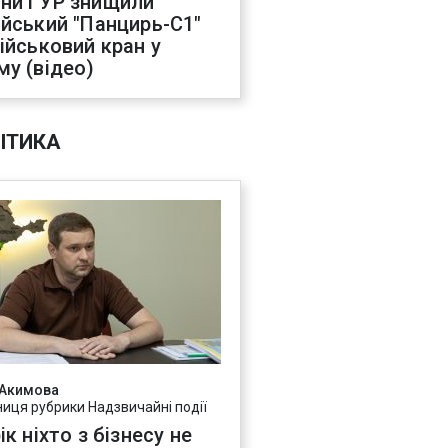
ни ГУР знищили
ійський "Панцирь-С1"
військовий кран у
му (відео)
ІТИКА
 Акимова
ниця рубрики Надзвичайні події
ік ніхто з бізнесу не