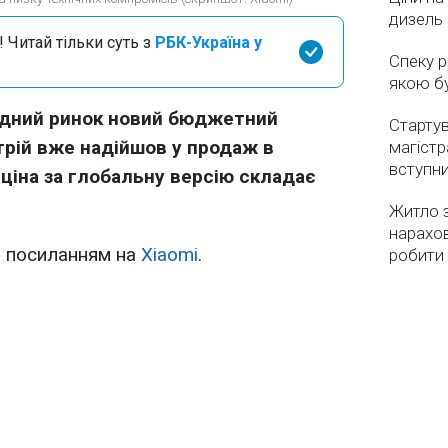
дизель 
 Читай тільки суть з
РБК-Україна у
Спеку р
якою бу
одний ринок новий бюджетний
Стартув
трій вже надійшов у продаж в
магістр
вступн
 ціна за глобальну версію складає
Житло з
нарахо
 посиланням на
Xiaomi
.
робити