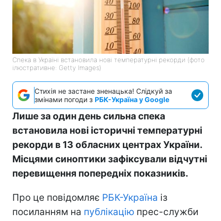
Спека в Україні встановила нові температурні рекорди (фото
ілюстративне: Getty Images)
Стихія не застане зненацька! Слідкуй за
змінами погоди з
РБК-Україна у Google
Лише за один день сильна спека
встановила нові історичні температурні
рекорди в 13 обласних центрах України.
Місцями синоптики зафіксували відчутні
перевищення попередніх показників.
Про це повідомляє
РБК-Україна
із
посиланням на
публікацію
прес-служби