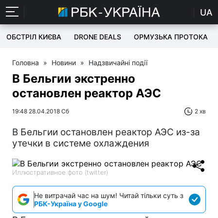
UA
ОБСТРІЛ КИЄВА
DRONE DEALS
ОРМУЗЬКА ПРОТОКА
Головна
»
Новини
»
Надзвичайні події
В Бельгии экстренно
остановлен реактор АЭС
19:48 28.04.2018 Сб
2 хв
В Бельгии остановлен реактор АЭС из-за
утечки в системе охлаждения
Иллюстративное фото (twitter)
Не витрачай час на шум! Читай тільки суть з
РБК-Україна у Google