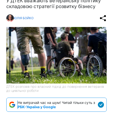
У ДТЕК вважають ветеранську політику
складовою стратегії розвитку бізнесу
ЮЛІЯ БОЙКО
ДТЕК розповів про власний підхід до повернення ветеранів
до цивільної роботи
Не витрачай час на шум! Читай тільки суть з
РБК-Україна у Google