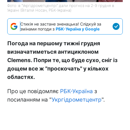
Фото: в "Укргідрометцентрі" дали прогноз на 2-9 грудня в
Україні (Віталій Носач, РБК-Україна)
Стихія не застане зненацька! Слідкуй за
змінами погоди з
РБК-Україна у Google
Погода на першому тижні грудня
визначатиметься антициклоном
Clemens. Попри те, що буде сухо, сніг із
дощем все ж "проскочать" у кількох
областях.
Про це повідомляє
РБК-Україна
з
посиланням на "
Укргідрометцентр
".