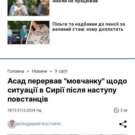
Головна
»
Новини
»
У світі
Асад перервав "мовчанку" щодо
ситуації в Сирії після наступу
повстанців
18:15 01.12.2024 Нд
3 хв
ВОЛОДИМИР КОСТИРІН