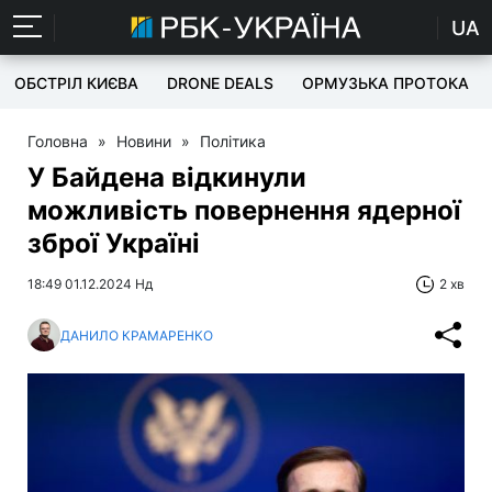
UA
ОБСТРІЛ КИЄВА
DRONE DEALS
ОРМУЗЬКА ПРОТОКА
Головна
»
Новини
»
Політика
У Байдена відкинули
можливість повернення ядерної
зброї Україні
18:49 01.12.2024 Нд
2 хв
ДАНИЛО КРАМАРЕНКО