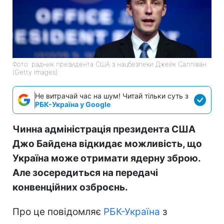
Фото: радник президента США з нацбезпеки Джейк Салліван
(Getty Images)
Не витрачай час на шум! Читай тільки суть з
РБК-Україна у Google
Чинна адміністрація президента США
Джо Байдена відкидає можливість, що
Україна може отримати ядерну зброю.
Але зосередиться на передачі
конвенційних озброєнь.
Про це повідомляє
РБК-Україна
з