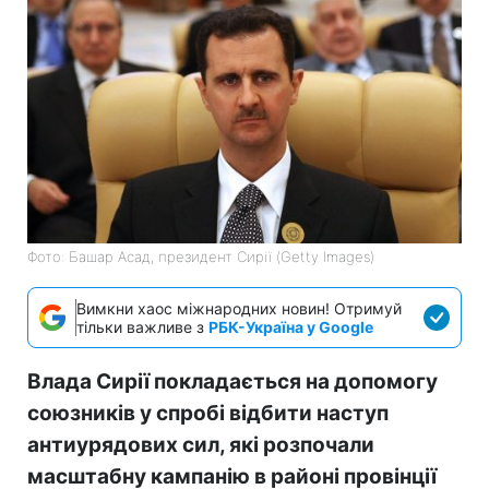
Фото: Башар Асад, президент Сирії (Getty Images)
Вимкни хаос міжнародних новин! Отримуй
тільки важливе з
РБК-Україна у Google
Влада Сирії покладається на допомогу
союзників у спробі відбити наступ
антиурядових сил, які розпочали
масштабну кампанію в районі провінції