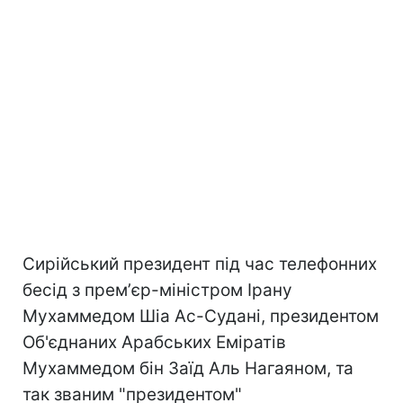
Сирійський президент під час телефонних
бесід з премʼєр-міністром Ірану
Мухаммедом Шіа Ас-Судані, президентом
Об'єднаних Арабських Еміратів
Мухаммедом бін Заїд Аль Нагаяном, та
так званим "президентом"