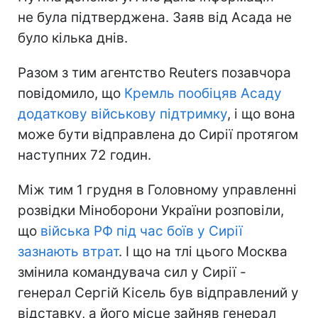
не була підтверджена. Заяв від Асада не
було кілька днів.
Разом з тим агентство Reuters позавчора
повідомило, що
Кремль пообіцяв Асаду
додаткову військову підтримку
, і що вона
може бути відправлена до Сирії протягом
наступних 72 годин.
Між тим 1 грудня в Головному управленні
розвідки Міноборони України розповіли,
що
війська РФ під час боїв у Сирії
зазнають втрат
. І що на тлі цього Москва
змінила командувача сил у Сирії -
генерал Сергій Кісель був відправлений у
відставку, а його місце зайняв генерал