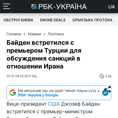
UA
ОБСТРІЛ КИЄВА
DRONE DEALS
ОРМУЗЬКА ПРОТОКА
Головна
»
Новини
»
Політика
Байден встретился с
премьером Турции для
обсуждения санкций в
отношении Ирана
10:21 04.12.2011 Нд
2 хв
Не витрачай час на шум! Читай тільки суть з
РБК-Україна у Google
Вице-президент
США
Джозеф Байден
встретился с премьер-министром