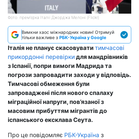
Фото: прем'єрка Італії Джорджа Мелоні (Flickr)
Вимкни хаос міжнародних новин! Отримуй
тільки важливе з
РБК-Україна у Google
Італія не планує скасовувати
тимчасові
прикордонні перевірки
для мандрівників
з Іспанії, попри вимоги Мадрида та
погрози запровадити заходи у відповідь.
Тимчасові обмеження були
запроваджені після нового спалаху
міграційної напруги, пов’язаної з
масовим прибуттям мігрантів до
іспанського ексклава Сеута.
Про це повідомляє
РБК-Україна
з