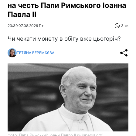
на честь Папи Римського Іоанна
Павла II
23:39 07.08.2026 Пт
3 хв
Чи чекати монету в обігу вже цьогоріч?
ТЕТЯНА ВЕРЕМЄЄВА
Фото: Папа Римський Іоанн Павло II (wikipedia.org)