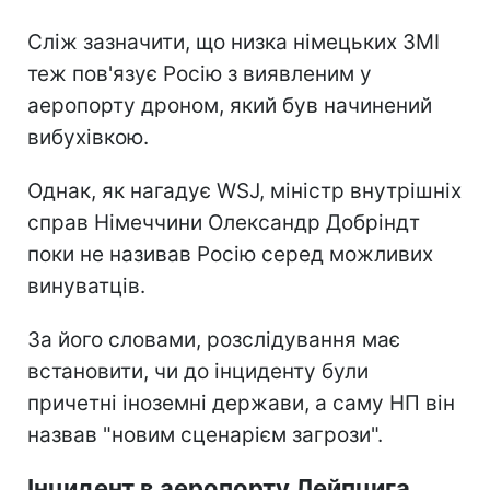
Сліж зазначити, що низка німецьких ЗМІ
теж пов'язує Росію з виявленим у
аеропорту дроном, який був начинений
вибухівкою.
Однак, як нагадує WSJ, міністр внутрішніх
справ Німеччини Олександр Добріндт
поки не називав Росію серед можливих
винуватців.
За його словами, розслідування має
встановити, чи до інциденту були
причетні іноземні держави, а саму НП він
назвав "новим сценарієм загрози".
Інцидент в аеропорту Лейпцига