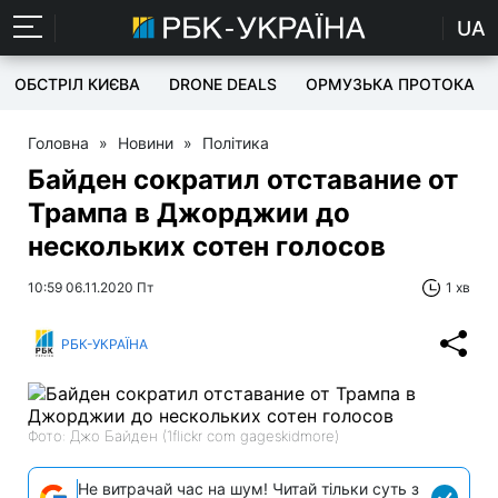
UA
ОБСТРІЛ КИЄВА
DRONE DEALS
ОРМУЗЬКА ПРОТОКА
Головна
»
Новини
»
Політика
Байден сократил отставание от
Трампа в Джорджии до
нескольких сотен голосов
10:59 06.11.2020 Пт
1 хв
РБК-УКРАЇНА
Фото: Джо Байден (1flickr com gageskidmore)
Не витрачай час на шум! Читай тільки суть з