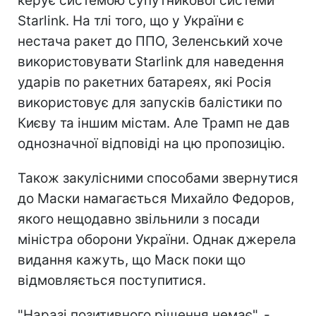
керує системою супутникової системи
Starlink. На тлі того, що у України є
нестача ракет до ППО, Зеленський хоче
використовувати Starlink для наведення
ударів по ракетних батареях, які Росія
використовує для запусків балістики по
Києву та іншим містам. Але Трамп не дав
однозначної відповіді на цю пропозицію.
Також закулісними способами звернутися
до Маски намагається Михайло Федоров,
якого нещодавно звільнили з посади
міністра оборони України. Однак джерела
видання кажуть, що Маск поки що
відмовляється поступитися.
"Наразі позитивного рішення немає", -