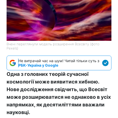
Вчені переглянули модель розширення Всесвіту (фото:
Pexels)
Не витрачай час на шум! Читай тільки суть з
РБК-Україна у Google
Одна з головних теорій сучасної
космології може виявитися хибною.
Нове дослідження свідчить, що Всесвіт
може розширюватися не однаково в усіх
напрямках, як десятиліттями вважали
науковці.