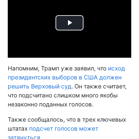
Play
Video
Напомним, Трамп уже заявил, что
исход
президентских выборов в США должен
решить Верховый суд
. Он также считает,
что подсчитано слишком много якобы
незаконно поданных голосов.
Также сообщалось, что в трех ключевых
штатах
подсчет голосов может
затянуться
.