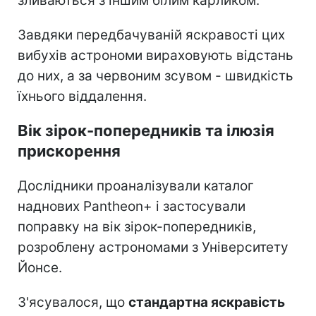
зливаються з іншим білим карликом.
Завдяки передбачуваній яскравості цих
вибухів астрономи вираховують відстань
до них, а за червоним зсувом - швидкість
їхнього віддалення.
Вік зірок-попередників та ілюзія
прискорення
Дослідники проаналізували каталог
наднових Pantheon+ і застосували
поправку на вік зірок-попередників,
розроблену астрономами з Університету
Йонсе.
З'ясувалося, що
стандартна яскравість