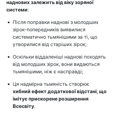
наднових залежить від віку зоряної
системи
:
Після поправки наднові з молодших
зірок-попередників виявилися
систематично тьмянішими за ті, що
утворилися від старіших зірок;
Оскільки віддаленіші наднові походять
від молодших зірок, вони видаються
тьмянішими, ніж є насправді;
Ця надмірна тьмяність створює
хибний ефект додаткової відстані, що
імітує прискорене розширення
Всесвіту
.