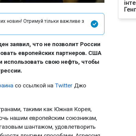
інт
Ген
их новин! Отримуй тільки важливе з
н заявил, что не позволит России
овать европейских партнеров. США
и использовать свою нефть, чтобы
рессии.
раина
со ссылкой на
Twitter
Джо
транами, такими как Южная Корея,
мочь нашим европейским союзникам,
 газовым шантажом, удовлетворить
ебности другими способами. Агрессия