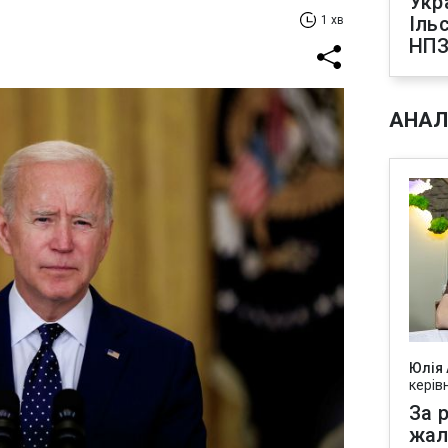
Укр
Іль
1 хв
НПЗ
АНАЛ
Юлія
керів
За р
жал