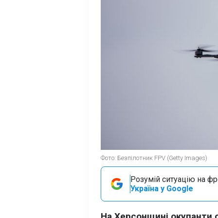
Фото: Безпілотник FPV (Getty Images)
Розумій ситуацію на фро
Україна у Google
На Херсонщині окупанти 