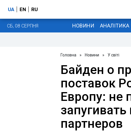
UA
EN
RU
НОВИНИ
АНАЛІТИКА
СБ, 08 СЕРПНЯ
Головна
»
Новини
»
У світі
Байден о п
поставок Ро
Европу: не
запугивать
партнеров