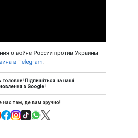
Video
ия о войне России против Украины
аина в Telegram
.
ь головне! Підпишіться на наші
новлення в Google!
 нас там, де вам зручно!