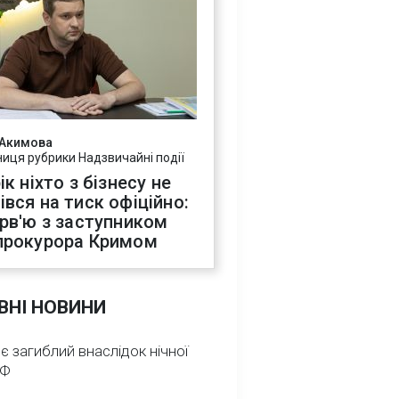
 Акимова
ниця рубрики Надзвичайні події
ік ніхто з бізнесу не
івся на тиск офіційно:
ерв'ю з заступником
прокурора Кримом
ВНІ НОВИНИ
 є загиблий внаслідок нічної
РФ