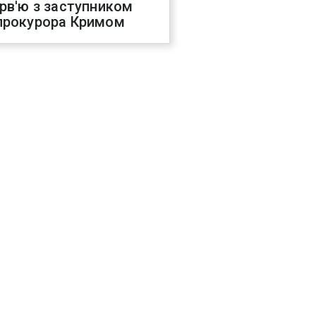
ерв'ю з заступником
прокурора Кримом