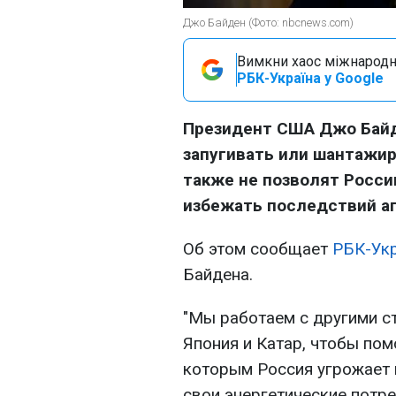
Джо Байден (Фото: nbcnews.com)
Вимкни хаос міжнародн
РБК-Україна у Google
Президент США Джо Байде
запугивать или шантажир
также не позволят Росси
избежать последствий аг
Об этом сообщает
РБК-Ук
Байдена.
"Мы работаем с другими с
Япония и Катар, чтобы по
которым Россия угрожает
свои энергетические потр