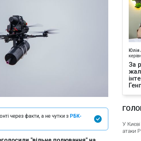
Юлія
керів
За р
жал
інт
Ген
ГОЛО
нті через факти, а не чутки з
РБК-
У Києві
атаки 
оголосили "вільне полювання" на