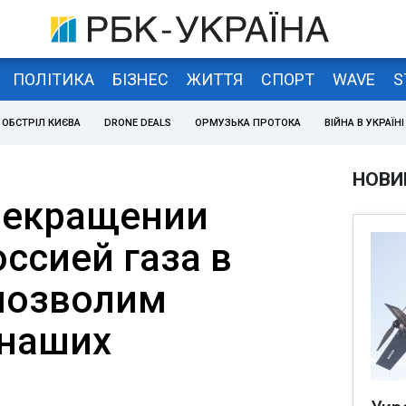
ПОЛІТИКА
БІЗНЕС
ЖИТТЯ
СПОРТ
WAVE
S
ОБСТРІЛ КИЄВА
DRONE DEALS
ОРМУЗЬКА ПРОТОКА
ВІЙНА В УКРАЇНІ
НОВИ
рекращении
ссией газа в
 позволим
 наших