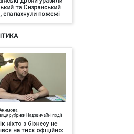
аїнські дрони уразили
ський та Сизранський
, спалахнули пожежі
ІТИКА
 Акимова
ниця рубрики Надзвичайні події
ік ніхто з бізнесу не
івся на тиск офіційно: