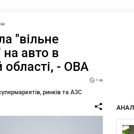
їні
а "вільне
на авто в
 області, - ОВА
1 хв
супермаркетів, ринків та АЗС
АНАЛ