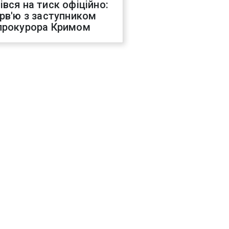
івся на тиск офіційно:
ерв'ю з заступником
прокурора Кримом