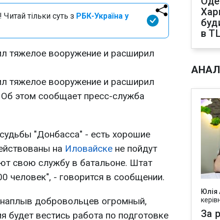
Оде
Харк
 Читай тільки суть з
РБК-Україна у
буд
в Т
ил тяжелое вооружение и расширил
АНАЛ
ил тяжелое вооружение и расширил
. Об этом сообщает пресс-служба
судьбы "Донбасса" - есть хорошие
действованы на
Иловайске
не пойдут
ют свою службу в батальоне. Штат
0 человек", - говорится в сообщении.
Юлія
о наплыв добровольцев огромный,
керів
За р
я будет вестись работа по подготовке