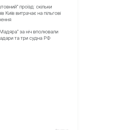
товний" проїзд: скільки
ів Київ витрачає на пільгові
зення
Мадяра" за ніч вполювали
радари та три судна РФ