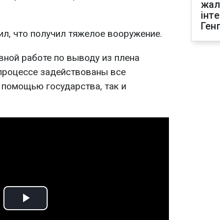
жал
інт
Ген
ил, что получил тяжелое вооружение.
вной работе по выводу из плена
 процессе задействованы все
 помощью государства, так и
Play