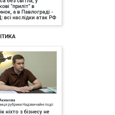
са без світла, у
ові "приліт" в
инок, а в Павлограді -
Ц: всі наслідки атак РФ
ІТИКА
 Акимова
ниця рубрики Надзвичайні події
ік ніхто з бізнесу не