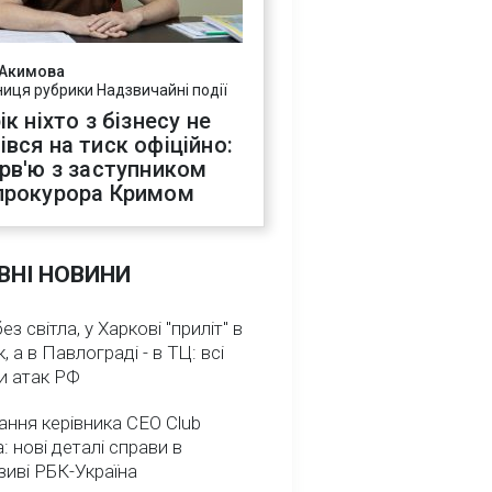
 Акимова
ниця рубрики Надзвичайні події
ік ніхто з бізнесу не
івся на тиск офіційно:
ерв'ю з заступником
прокурора Кримом
ВНІ НОВИНИ
з світла, у Харкові "приліт" в
, а в Павлограді - в ТЦ: всі
и атак РФ
ння керівника CEO Club
: нові деталі справи в
иві РБК-Україна