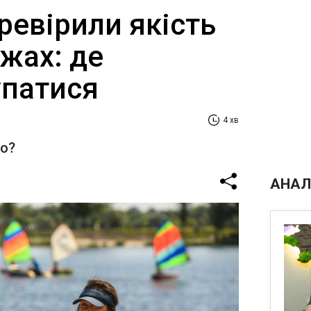
еревірили якість
жах: де
упатися
4 хв
но?
АНАЛ