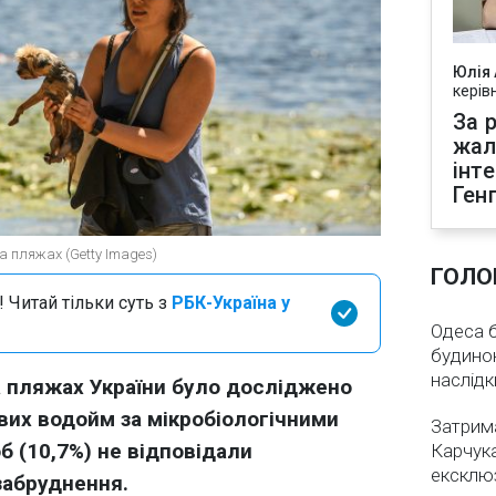
Юлія
керів
За р
жал
інт
Ген
на пляжах (Getty Images)
ГОЛО
 Читай тільки суть з
РБК-Україна у
Одеса бе
будинок
наслідк
а пляжах України було досліджено
вих водойм за мікробіологічними
Затрима
б (10,7%) не відповідали
Карчука
ексклюз
забруднення.