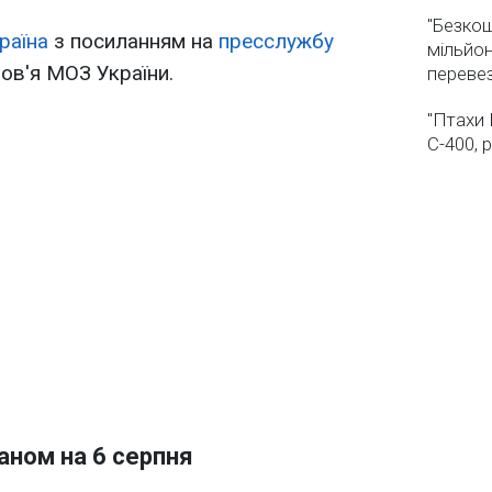
"Безкош
раїна
з посиланням на
пресслужбу
мільйон
ов'я МОЗ України.
переве
"Птахи 
С-400, 
аном на 6 серпня