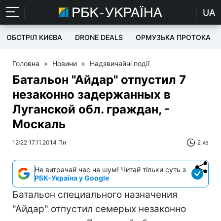
UA
ОБСТРІЛ КИЄВА
DRONE DEALS
ОРМУЗЬКА ПРОТОКА
Головна
»
Новини
»
Надзвичайні події
Батальон "Айдар" отпустил 7
незаконно задержанных в
Луганской обл. граждан, -
Москаль
12:22 17.11.2014 Пн
2 хв
Не витрачай час на шум! Читай тільки суть з
РБК-Україна у Google
Батальон специального назначения
"Айдар" отпустил семерых незаконно