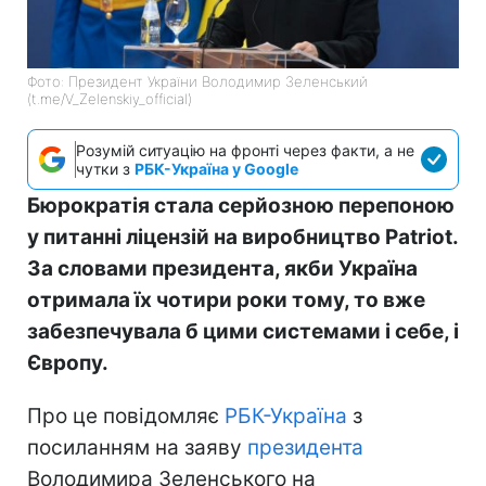
Фото: Президент України Володимир Зеленський
(t.me/V_Zelenskiy_official)
Розумій ситуацію на фронті через факти, а не
чутки з
РБК-Україна у Google
Бюрократія стала серйозною перепоною
у питанні ліцензій на виробництво Patriot.
За словами президента, якби Україна
отримала їх чотири роки тому, то вже
забезпечувала б цими системами і себе, і
Європу.
Про це повідомляє
РБК-Україна
з
посиланням на заяву
президента
Володимира Зеленського на