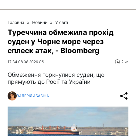
Головна
»
Новини
»
У світі
Туреччина обмежила прохід
суден у Чорне море через
сплеск атак, - Bloomberg
17:34 08.08.2026 Сб
2 хв
Обмеження торкнулися суден, що
прямують до Росії та України
ВАЛЕРІЯ АБАБІНА