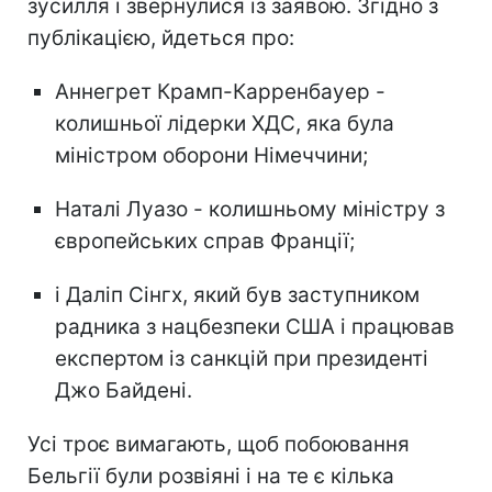
зусилля і звернулися із заявою. Згідно з
публікацією, йдеться про:
Аннегрет Крамп-Карренбауер -
колишньої лідерки ХДС, яка була
міністром оборони Німеччини;
Наталі Луазо - колишньому міністру з
європейських справ Франції;
і Даліп Сінгх, який був заступником
радника з нацбезпеки США і працював
експертом із санкцій при президенті
Джо Байдені.
Усі троє вимагають, щоб побоювання
Бельгії були розвіяні і на те є кілька