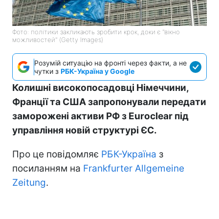
Фото: політики закликають зробити крок, доки є "вікно
можливостей" (Getty Images)
Розумій ситуацію на фронті через факти, а не
чутки з
РБК-Україна у Google
Колишні високопосадовці Німеччини,
Франції та США запропонували передати
заморожені активи РФ з Euroclear під
управління новій структурі ЄС.
Про це повідомляє
РБК-Україна
з
посиланням на
Frankfurter Allgemeine
Zeitung
.