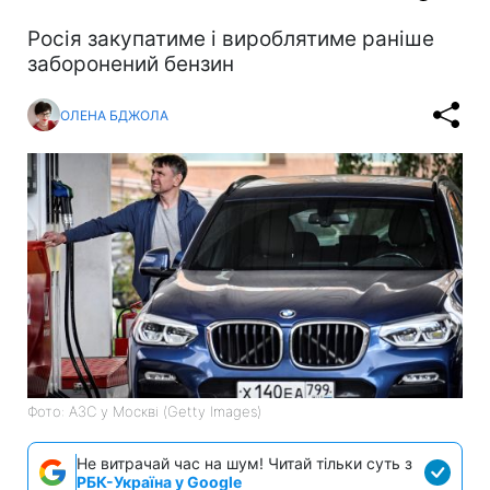
Росія закупатиме і вироблятиме раніше
заборонений бензин
ОЛЕНА БДЖОЛА
Фото: АЗС у Москві (Getty Images)
Не витрачай час на шум! Читай тільки суть з
РБК-Україна у Google