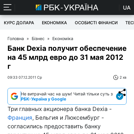
UA
КУРС ДОЛАРА
ЕКОНОМІКА
ОСОБИСТІ ФІНАНСИ
TEC
Головна
»
Бізнес
»
Економіка
Банк Dexia получит обеспечение
на 45 млрд евро до 31 мая 2012
г
09:33 07.12.2011 Ср
2 хв
Не витрачай час на шум! Читай тільки суть з
РБК-Україна у Google
Три главных акционера банка Dexia -
Франция
, Бельгия и Люксембург -
согласились предоставить банку