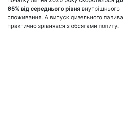
початку липня 2026 року скоротилося
до
65% від середнього рівня
внутрішнього
споживання. А випуск дизельного палива
практично зрівнявся з обсягами попиту.