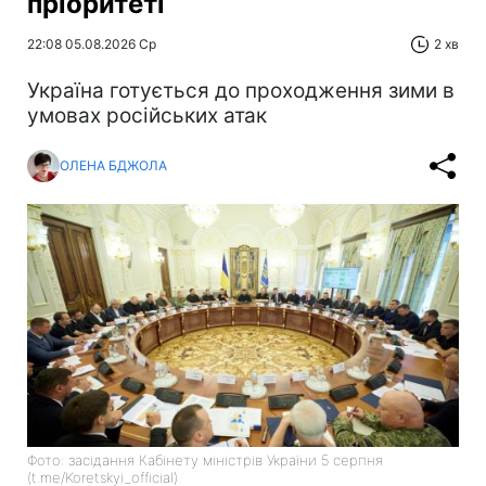
пріоритеті
22:08 05.08.2026 Ср
2 хв
Україна готується до проходження зими в
умовах російських атак
ОЛЕНА БДЖОЛА
Фото: засідання Кабінету міністрів України 5 серпня
(t.me/Koretskyi_official)