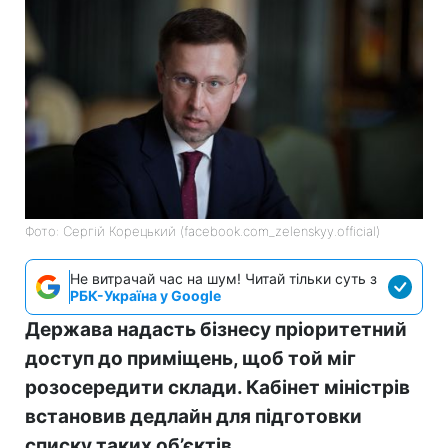
Фото: Сергій Корецький (facebook.com_zelenskyy.official)
Не витрачай час на шум! Читай тільки суть з
РБК-Україна у Google
Держава надасть бізнесу пріоритетний
доступ до приміщень, щоб той міг
розосередити склади. Кабінет міністрів
встановив дедлайн для підготовки
списку таких об’єктів.