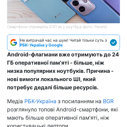
Смартфони отримують ОЗП як у ноутбуці (фото: Pexels)
Не витрачай час на шум! Читай тільки суть з
РБК-Україна у Google
Android-флагмани вже отримують до 24
ГБ оперативної пам'яті - більше, ніж
низка популярних ноутбуків. Причина -
нові вимоги локального ШІ, який
потребує дедалі більше ресурсів.
Медіа
РБК-Україна
з посиланням на
BGR
розглянуло топові Android-смартфони, які
мають більше оперативної пам'яті, ніж
користувацькі лептопи.