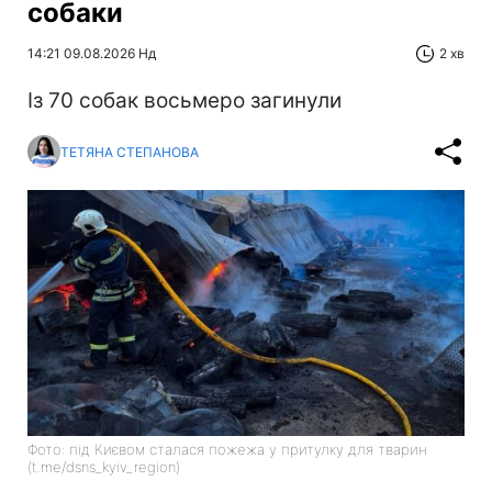
собаки
14:21 09.08.2026 Нд
2 хв
Із 70 собак восьмеро загинули
ТЕТЯНА СТЕПАНОВА
Фото: під Києвом сталася пожежа у притулку для тварин
(t.me/dsns_kyiv_region)