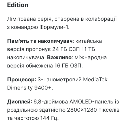
Edition
Лімітована серія, створена в колаборації
з командою Формули-1.
Пам'ять та накопичувач
: китайська
версія пропонує 24 ГБ ОЗП і 1 ТБ
накопичувача.
Важливо
: міжнародна
версія обмежена 16 ГБ ОЗП.
Процесор
: 3-нанометровий MediaTek
Dimensity 9400+.
Дисплей
: 6,8-дюймова AMOLED-панель із
роздільною здатністю 2800×1280 пікселів
та частотою 144 Гц.