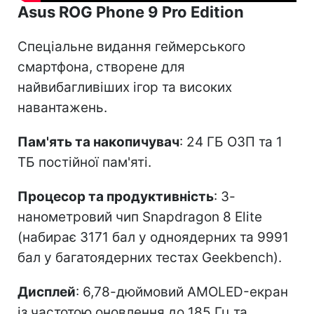
Asus ROG Phone 9 Pro Edition
Спеціальне видання геймерського
смартфона, створене для
найвибагливіших ігор та високих
навантажень.
Пам'ять та накопичувач
: 24 ГБ ОЗП та 1
ТБ постійної пам'яті.
Процесор та продуктивність
: 3-
нанометровий чип Snapdragon 8 Elite
(набирає 3171 бал у одноядерних та 9991
бал у багатоядерних тестах Geekbench).
Дисплей
: 6,78-дюймовий AMOLED-екран
із частотою оновлення до 185 Гц та