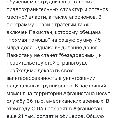
обучением сотрудников афганских
правоохранительных структур и органов
местной власти, а также агрономов. В
программу новой стратегии также
включен Пакистан, которому обещана
"прямая помощь" на общую сумму 7,5
млрд долл. Однако выделение денег
Пакистану не станет "безадресным", и
правительству этой страны будет
необходимо доказать свою
заинтересованность в уничтожении
радикальных группировок. В настоящий
момент на территории Афганистана несут
службу 36 тыс. американских военных. В
этом году США направят в Афганистан
еще 21 тыс. солдат и офицеров. Общую