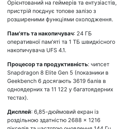
Орієнтований на геймерів та ентузіастів,
пристрій поєднує топове залізо з
розширеними функціями охолодження.
Пам'ять та накопичувач
: 24 ГБ
оперативної пам'яті та 1 ТБ швидкісного
накопичувача UFS 4.1.
Процесор та продуктивність
: чипсет
Snapdragon 8 Elite Gen 5 (показники в
Geekbench 6 досягають 3619 балів в
одноядерних та 11 122 у багатоядерних
тестах).
Дисплей
: 6,85-дюймовий екран із
роздільною здатністю 2688 × 1216
пікселів та частотою оновлення 144 Гц.