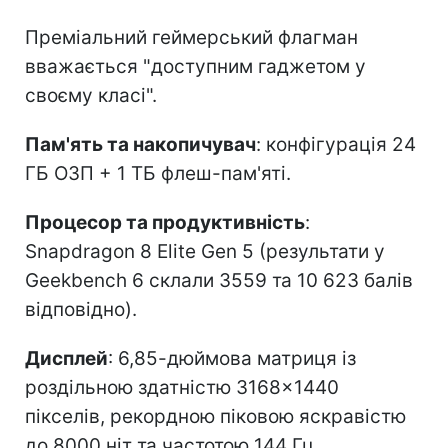
Преміальний геймерський флагман
вважається "доступним гаджетом у
своєму класі".
Пам'ять та накопичувач
: конфігурація 24
ГБ ОЗП + 1 ТБ флеш-пам'яті.
Процесор та продуктивність
:
Snapdragon 8 Elite Gen 5 (результати у
Geekbench 6 склали 3559 та 10 623 балів
відповідно).
Дисплей
: 6,85-дюймова матриця із
роздільною здатністю 3168×1440
пікселів, рекордною піковою яскравістю
до 8000 ніт та частотою 144 Гц.