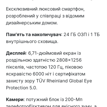
Ексклюзивний люксовий смартфон,
розроблений у співпраці з відомим
дизайнерським домом.
Пам'ять та накопичувач
: 24 ГБ ОЗП і 1 ТБ
внутрішнього сховища.
Дисплей
: 6,71-дюймовий екран із
роздільною здатністю 2808×1256
пікселів, частотою 120 Гц, піковою
яскравістю 6000 ніт і сертифікатом
захисту зору TÜV Rheinland Global Eye
Protection 5.0.
Камери
: потужний блок із 200-Мп
телефотооб'єктивом для якісного зуму, а