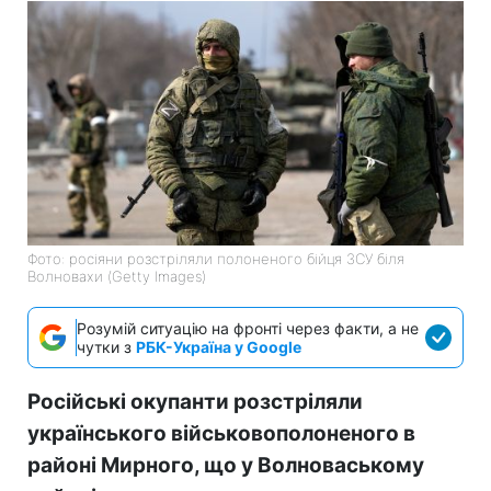
Фото: росіяни розстріляли полоненого бійця ЗСУ біля
Волновахи (Getty Images)
Розумій ситуацію на фронті через факти, а не
чутки з
РБК-Україна у Google
Російські окупанти розстріляли
українського військовополоненого в
районі Мирного, що у Волноваському