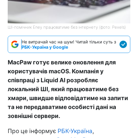
ШІ-помічник Eney працюватиме без інтернету (фото: Pexels)
Не витрачай час на шум! Читай тільки суть з
РБК-Україна у Google
MacPaw готує велике оновлення для
користувачів macOS. Компанія у
співпраці з Liquid AI розробляє
локальний ШІ, який працюватиме без
хмари, швидше відповідатиме на запити
та не передаватиме особисті дані на
зовнішні сервери.
Про це інформує
РБК-Україна
,