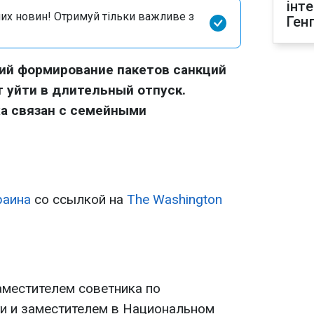
інт
их новин! Отримуй тільки важливе з
Ген
ий формирование пакетов санкций
т уйти в длительный отпуск.
а связан с семейными
раина
со ссылкой на
The Washington
аместителем советника по
и и заместителем в Национальном