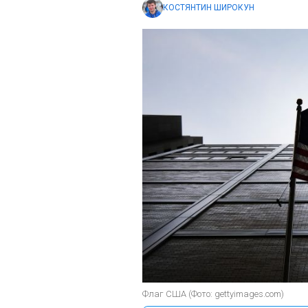
КОСТЯНТИН ШИРОКУН
Флаг США (Фото: gettyimages.com)