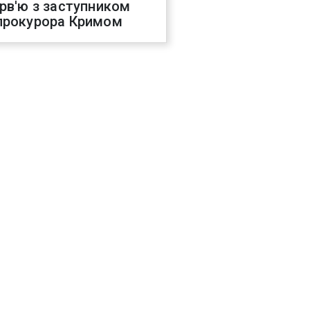
ерв'ю з заступником
прокурора Кримом