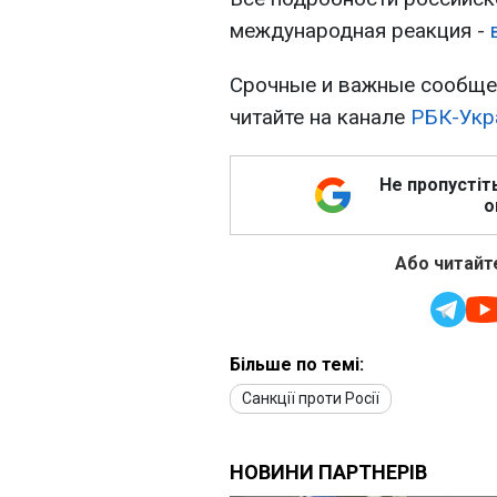
международная реакция -
Срочные и важные сообщен
читайте на канале
РБК-Укр
Не пропустіт
о
Або читайте
Більше по темі:
Санкції проти Росії