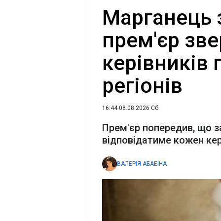
Марганець 
прем'єр зве
керівників
регіонів
16:44 08.08.2026 Сб
Прем'єр попередив, що з
відповідатиме кожен ке
ВАЛЕРІЯ АБАБІНА