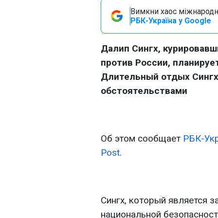
Вимкни хаос міжнародн
РБК-Україна у Google
Далип Сингх, курировавш
против России, планируе
Длительный отдых Сингх
обстоятельствами
Об этом сообщает
РБК-Ук
Post
.
Сингх, который является з
национальной безопасност