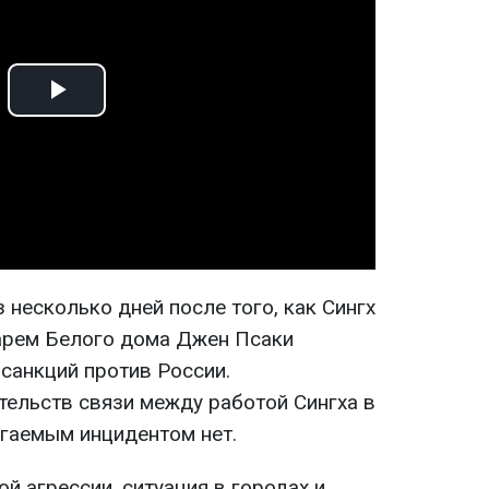
Play
Video
несколько дней после того, как Сингх
арем Белого дома Джен Псаки
санкций против России.
ельств связи между работой Сингха в
гаемым инцидентом нет.
й агрессии, ситуация в городах и