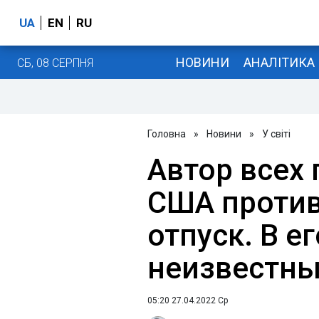
UA
EN
RU
НОВИНИ
АНАЛІТИКА
СБ, 08 СЕРПНЯ
Головна
»
Новини
»
У світі
Автор всех
США против
отпуск. В е
неизвестн
05:20 27.04.2022 Ср