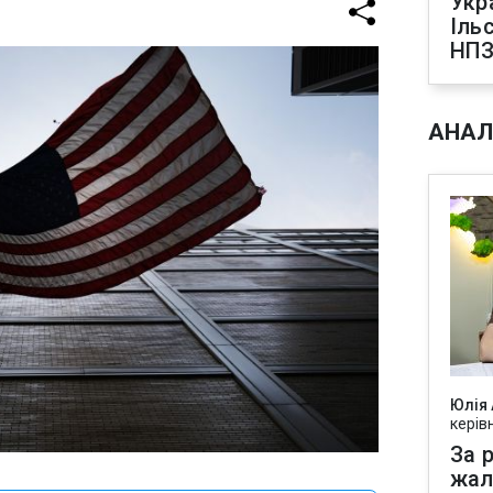
Укр
Іль
НПЗ
АНАЛ
Юлія
керів
За р
жал