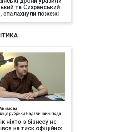
аїнські дрони уразили
ський та Сизранський
, спалахнули пожежі
ІТИКА
 Акимова
ниця рубрики Надзвичайні події
ік ніхто з бізнесу не
івся на тиск офіційно: