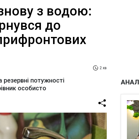
знову з водою:
рнувся до
 прифронтових
2 хв
а резервні потужності
АНАЛ
рівник особисто