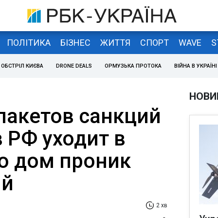
ПОЛІТИКА
БІЗНЕС
ЖИТТЯ
СПОРТ
WAVE
S
ОБСТРІЛ КИЄВА
DRONE DEALS
ОРМУЗЬКА ПРОТОКА
ВІЙНА В УКРАЇНІ
НОВИ
 пакетов санкций
 РФ уходит в
го дом проник
ый
2 хв