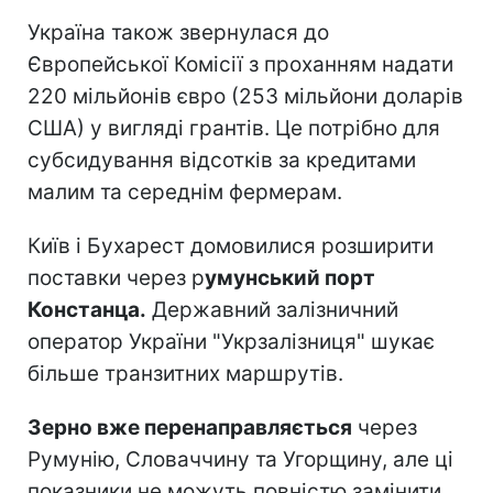
Україна також звернулася до
Європейської Комісії з проханням надати
220 мільйонів євро (253 мільйони доларів
США) у вигляді грантів. Це потрібно для
субсидування відсотків за кредитами
малим та середнім фермерам.
Київ і Бухарест домовилися розширити
поставки через р
умунський порт
Констанца.
Державний залізничний
оператор України "Укрзалізниця" шукає
більше транзитних маршрутів.
Зерно вже перенаправляється
через
Румунію, Словаччину та Угорщину, але ці
показники не можуть повністю замінити