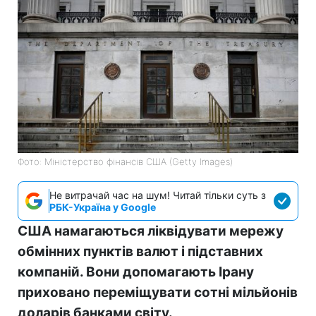
Фото: Міністерство фінансів СШA (Getty Images)
Не витрачай час на шум! Читай тільки суть з
РБК-Україна у Google
США намагаються ліквідувати мережу
обмінних пунктів валют і підставних
компаній. Вони допомагають Ірану
приховано переміщувати сотні мільйонів
доларів банками світу.