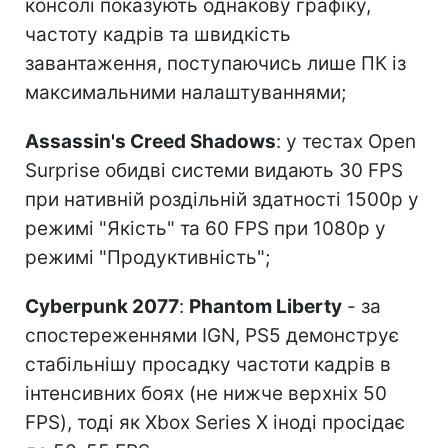
консолі показують однакову графіку,
частоту кадрів та швидкість
завантаження, поступаючись лише ПК із
максимальними налаштуваннями;
Assassin's Creed Shadows
: у тестах Open
Surprise обидві системи видають 30 FPS
при нативній роздільній здатності 1500p у
режимі "Якість" та 60 FPS при 1080p у
режимі "Продуктивність";
Cyberpunk 2077
:
Phantom Liberty
- за
спостереженнями IGN, PS5 демонструє
стабільнішу просадку частоти кадрів в
інтенсивних боях (не нижче верхніх 50
FPS), тоді як Xbox Series X іноді просідає