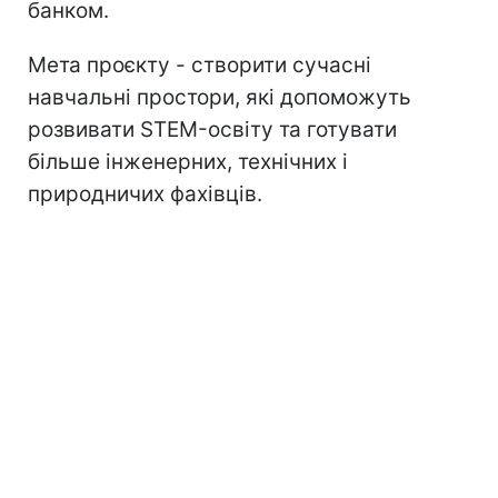
банком.
Мета проєкту - створити сучасні
навчальні простори, які допоможуть
розвивати STEM-освіту та готувати
більше інженерних, технічних і
природничих фахівців.