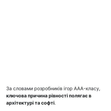
За словами розробників ігор AAA-класу,
ключова причина рівності полягає в
архітектурі та софті
.