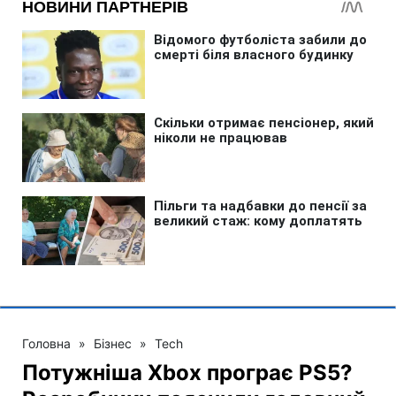
Головна
»
Бізнес
»
Tech
Потужніша Xbox програє PS5?