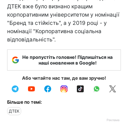
ДТЕК вже було визнано кращим
корпоративним університетом у номінації
"Бренд та стійкість", а у 2019 році - у
номінації "Корпоративна соціальна
відповідальність".
Не пропустіть головне! Підпишіться на
наші оновлення в Google!
Або читайте нас там, де вам зручно!
Більше по темі:
ДТЕК