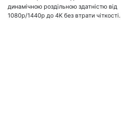
динамічною роздільною здатністю від
1080p/1440p до 4K без втрати чіткості.