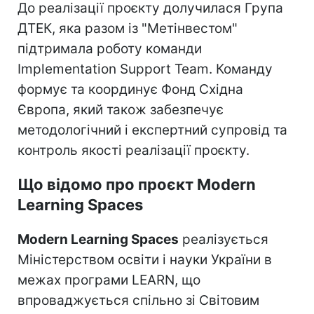
До реалізації проєкту долучилася Група
ДТЕК, яка разом із "Метінвестом"
підтримала роботу команди
Implementation Support Team. Команду
формує та координує Фонд Східна
Європа, який також забезпечує
методологічний і експертний супровід та
контроль якості реалізації проєкту.
Що відомо про проєкт Modern
Learning Spaces
Modern Learning Spaces
реалізується
Міністерством освіти і науки України в
межах програми LEARN, що
впроваджується спільно зі Світовим