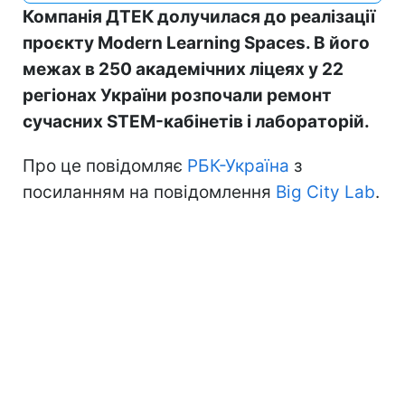
Компанія ДТЕК долучилася до реалізації
проєкту Modern Learning Spaces. В його
межах в 250 академічних ліцеях у 22
регіонах України розпочали ремонт
сучасних STEM-кабінетів і лабораторій.
Про це повідомляє
РБК-Україна
з
посиланням на повідомлення
Big City Lab
.