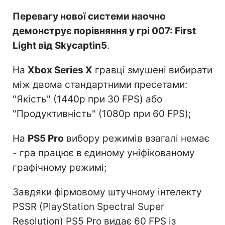
Перевагу нової системи наочно
демонструє порівняння у грі 007: First
Light від Skycaptin5
.
На
Xbox Series X
гравці змушені вибирати
між двома стандартними пресетами:
"Якість" (1440p при 30 FPS) або
"Продуктивність" (1080p при 60 FPS);
На
PS5 Pro
вибору режимів взагалі немає
- гра працює в єдиному уніфікованому
графічному режимі;
Завдяки фірмовому штучному інтелекту
PSSR (PlayStation Spectral Super
Resolution) PS5 Pro видає 60 FPS із