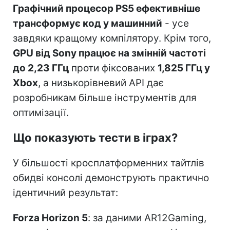
Графічний процесор PS5 ефективніше
трансформує код у машинний
- усе
завдяки кращому компілятору. Крім того,
GPU від Sony працює на змінній частоті
до 2,23 ГГц
проти фіксованих
1,825 ГГц у
Xbox
, а низькорівневий API дає
розробникам більше інструментів для
оптимізації.
Що показують тести в іграх?
У більшості кросплатформенних тайтлів
обидві консолі демонструють практично
ідентичний результат:
Forza Horizon 5
: за даними AR12Gaming,