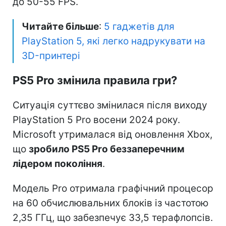
до 50-55 FPS.
Читайте більше
:
5 гаджетів для
PlayStation 5, які легко надрукувати на
3D-принтері
PS5 Pro змінила правила гри?
Ситуація суттєво змінилася після виходу
PlayStation 5 Pro восени 2024 року.
Microsoft утрималася від оновлення Xbox,
що
зробило PS5 Pro беззаперечним
лідером покоління
.
Модель Pro отримала графічний процесор
на 60 обчислювальних блоків із частотою
2,35 ГГц, що забезпечує 33,5 терафлопсів.