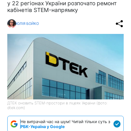
у 22 регіонах України розпочато ремонт
кабінетів STEM-напрямку
ЮЛІЯ БОЙКО
ДТЕК оновить STEM-простори в ліцеях України (фото:
dtek.com)
Не витрачай час на шум! Читай тільки суть з
РБК-Україна у Google