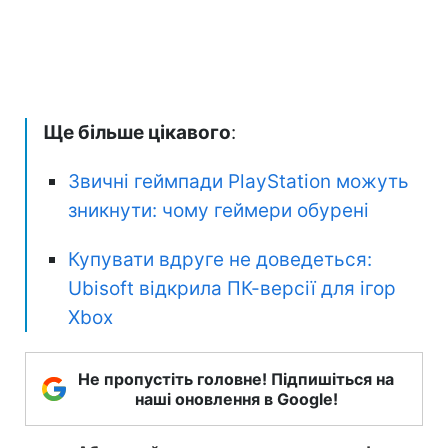
Ще більше цікавого
:
Звичні геймпади PlayStation можуть
зникнути: чому геймери обурені
Купувати вдруге не доведеться:
Ubisoft відкрила ПК-версії для ігор
Xbox
Не пропустіть головне! Підпишіться на
наші оновлення в Google!