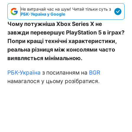
Не витрачай час на шум! Читай тільки суть з
РБК-Україна у Google
Чому потужніша Xbox Series X не
завжди перевершує PlayStation 5 в іграх?
Попри кращі технічні характеристики,
реальна різниця між консолями часто
виявляється мінімальною.
РБК-Україна
з посиланням на
BGR
намагалося у цьому розібратися.