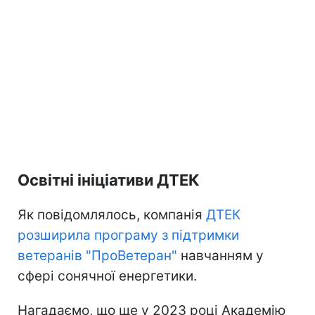
Освітні ініціативи ДТЕК
Як повідомлялось, компанія
ДТЕК
розширила програму з підтримки
ветеранів "ПроВетеран"
навчанням у
сфері сонячної енергетики.
Нагадаємо, що ще у 2023 році Академію