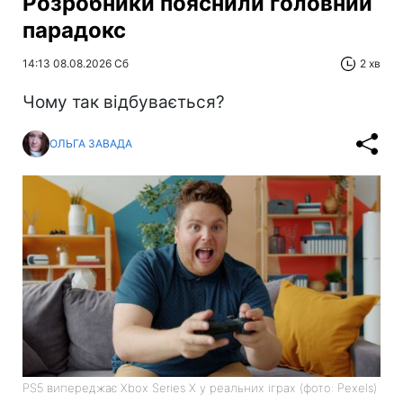
Розробники пояснили головний
парадокс
14:13 08.08.2026 Сб
2 хв
Чому так відбувається?
ОЛЬГА ЗАВАДА
PS5 випереджає Xbox Series X у реальних іграх (фото: Pexels)