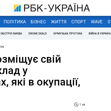
ПОЛІТИКА
БІЗНЕС
ЖИТТЯ
СПОРТ
WAVE
S
ОБСТРІЛ КИЄВА
DRONE DEALS
ОРМУЗЬКА ПРОТОКА
ВІЙНА В УКРАЇНІ
їні
озміщує свій
клад у
, які в окупації,
1 хв