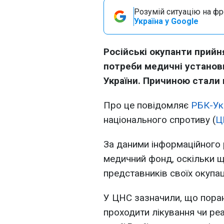
Розумій ситуацію на фро
Україна у Google
Російські окупанти прийн
потреби медичні установ
України. Причиною стали 
Про це повідомляє
РБК-Ук
національного спротиву (
Ц
За даними інформаційного 
медичний фонд, оскільки 
представників своїх окупац
У ЦНС зазначили, що поран
проходити лікування чи ре