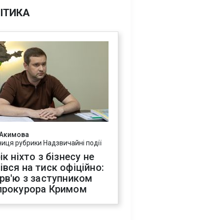
ІТИКА
 Акимова
ниця рубрики Надзвичайні події
ік ніхто з бізнесу не
івся на тиск офіційно:
ерв'ю з заступником
прокурора Кримом