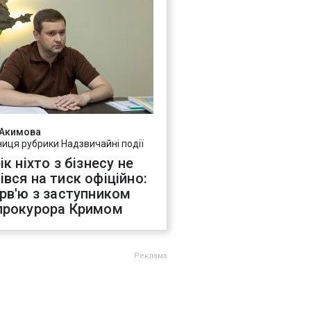
 Акимова
ниця рубрики Надзвичайні події
ік ніхто з бізнесу не
івся на тиск офіційно:
ерв'ю з заступником
прокурора Кримом