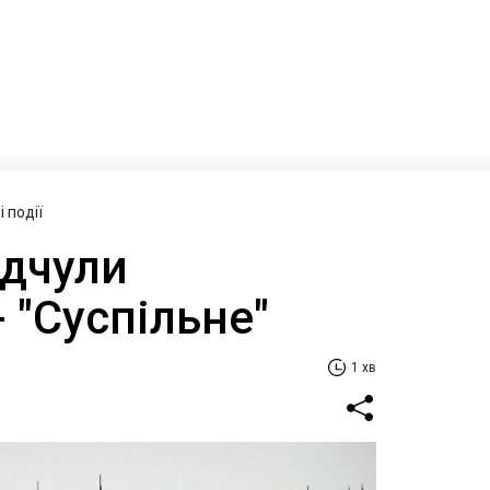
 події
ідчули
- "Суспільне"
1 хв