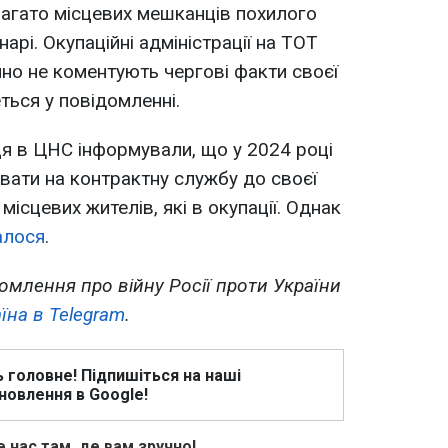
агато місцевих мешканців похилого
арі. Окупаційні адміністрації на ТОТ
йно не коментують чергові факти своєї
еться у повідомленні.
я в ЦНС інформували, що у 2024 році
увати на контрактну службу до своєї
 місцевих жителів, які в окупації. Однак
алося
.
омлення про війну Росії проти України
їна в Telegram
.
ь головне! Підпишіться на наші
новлення в Google!
 нас там, де вам зручно!