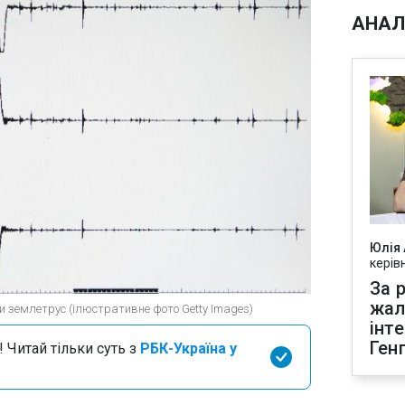
АНАЛ
Юлія
керів
За р
жал
ли землетрус (ілюстративне фото Getty Images)
інт
Ген
 Читай тільки суть з
РБК-Україна у