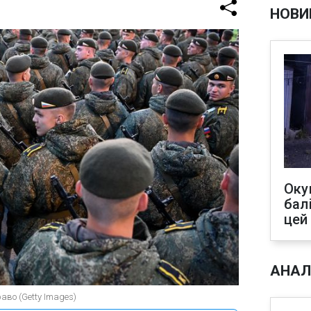
НОВИ
Оку
бал
цей
АНАЛ
аво (Getty Images)