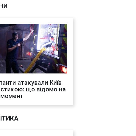
НИ
панти атакували Київ
істикою: що відомо на
 момент
ІТИКА