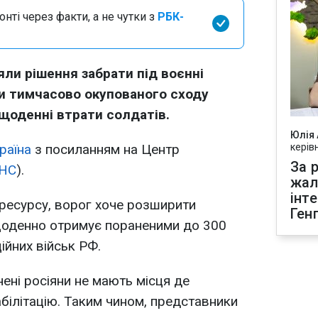
нті через факти, а не чутки з
РБК-
яли рішення забрати під воєнні
и тимчасово окупованого сходу
щоденні втрати солдатів.
Юлія
раїна
з посиланням на Центр
керів
За р
НС
).
жал
інт
ресурсу, ворог хоче розширити
Ген
щоденно отримує пораненими до 300
ійних військ РФ.
ені росіяни не мають місця де
абілітацію. Таким чином, представники