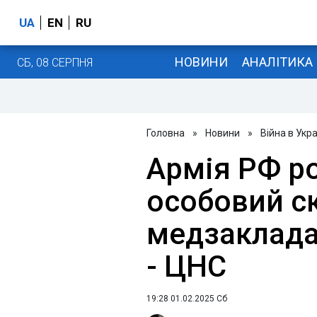
UA
EN
RU
НОВИНИ
АНАЛІТИКА
СБ, 08 СЕРПНЯ
Головна
»
Новини
»
Війна в Укра
Армія РФ р
особовий с
медзакладах
- ЦНС
19:28 01.02.2025 Сб