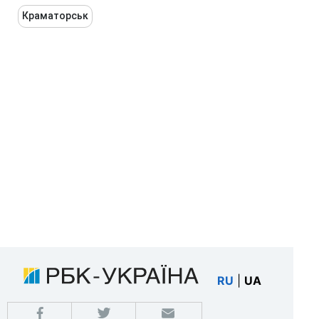
Краматорськ
RU
|
UA