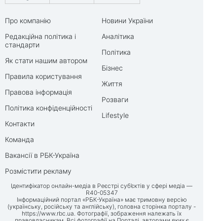
Про компанію
Новини України
Редакційна політика і
Аналітика
стандарти
Політика
Як стати нашим автором
Бізнес
Правила користування
Життя
Правова інформація
Розваги
Політика конфіденційності
Lifestyle
Контакти
Команда
Вакансії в РБК-Україна
Розмістити рекламу
Ідентифікатор онлайн-медіа в Реєстрі суб’єктів у сфері медіа —
R40-05347
Інформаційний портал «РБК-Україна» має тримовну версію
(українську, російську та англійську), головна сторінка порталу -
https://www.rbc.ua
. Фотографії, зображення належать їх
правовласникам. Всі фотографії на Порталі, авторами яких є