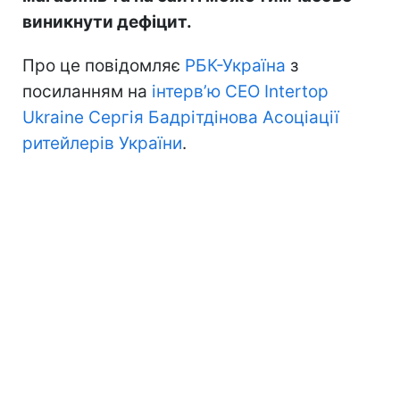
виникнути дефіцит.
Про це повідомляє
РБК-Україна
з
посиланням на
інтерв’ю CEO Intertop
Ukraine Сергія Бадрітдінова Асоціації
ритейлерів України
.