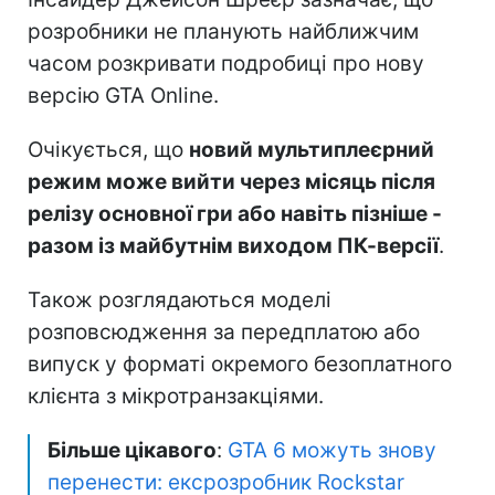
розробники не планують найближчим
часом розкривати подробиці про нову
версію GTA Online.
Очікується, що
новий мультиплеєрний
режим може вийти через місяць після
релізу основної гри або навіть пізніше -
разом із майбутнім виходом ПК-версії
.
Також розглядаються моделі
розповсюдження за передплатою або
випуск у форматі окремого безоплатного
клієнта з мікротранзакціями.
Більше цікавого
:
GTA 6 можуть знову
перенести: ексрозробник Rockstar