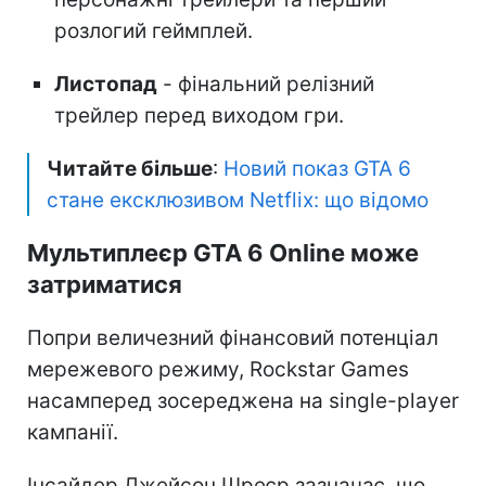
розлогий геймплей.
Листопад
- фінальний релізний
трейлер перед виходом гри.
Читайте більше
:
Новий показ GTA 6
стане ексклюзивом Netflix: що відомо
Мультиплеєр GTA 6 Online може
затриматися
Попри величезний фінансовий потенціал
мережевого режиму, Rockstar Games
насамперед зосереджена на single-player
кампанії.
Інсайдер Джейсон Шреєр зазначає, що