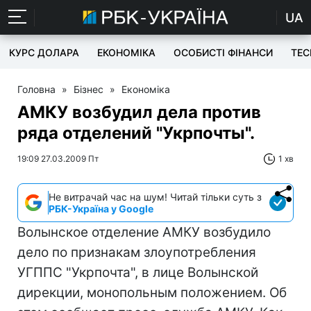
UA
КУРС ДОЛАРА
ЕКОНОМІКА
ОСОБИСТІ ФІНАНСИ
TEC
Головна
»
Бізнес
»
Економіка
АМКУ возбудил дела против
ряда отделений "Укрпочты".
19:09 27.03.2009 Пт
1 хв
Не витрачай час на шум! Читай тільки суть з
РБК-Україна у Google
Волынское отделение АМКУ возбудило
дело по признакам злоупотребления
УГППС "Укрпочта", в лице Волынской
дирекции, монопольным положением. Об