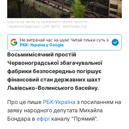
Шахти не можуть працювати через простій
Червоноградської ЦЗФ (фото: wikimedia.org)
Не витрачай час на шум! Читай тільки суть з
РБК-Україна у Google
Восьмимісячний простій
Червоноградської збагачувальної
фабрики безпосередньо погіршує
фінансовий стан державних шахт
Львівсько-Волинського басейну.
Про це пише
РБК-Україна
з посиланням на
заяву народного депутата Михайла
Бондара в
ефірі
каналу "Прямий".