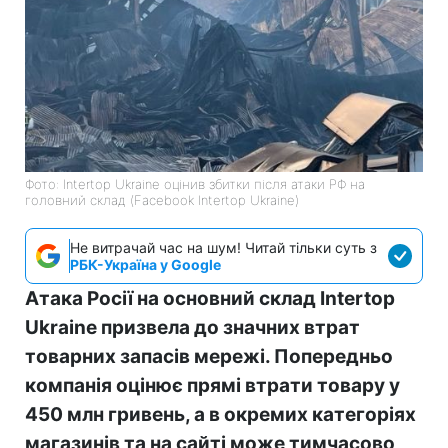
Фото: Intertop Ukraine оцінив збитки після атаки РФ на
головний склад (Facebook Intertop Ukraine)
Не витрачай час на шум! Читай тільки суть з
РБК-Україна у Google
Атака Росії на основний склад Intertop
Ukraine призвела до значних втрат
товарних запасів мережі. Попередньо
компанія оцінює прямі втрати товару у
450 млн гривень, а в окремих категоріях
магазинів та на сайті може тимчасово