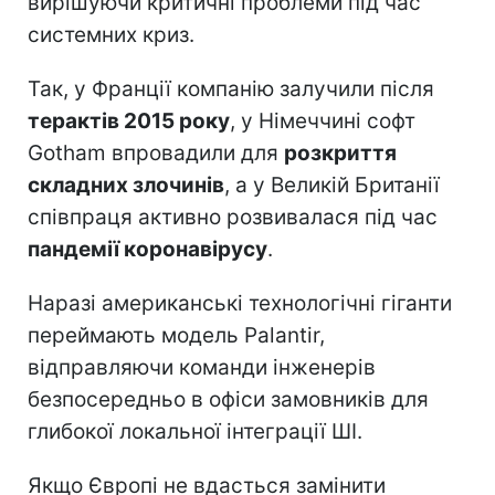
вирішуючи критичні проблеми під час
системних криз.
Так, у Франції компанію залучили після
терактів 2015 року
, у Німеччині софт
Gotham впровадили для
розкриття
складних злочинів
, а у Великій Британії
співпраця активно розвивалася під час
пандемії коронавірусу
.
Наразі американські технологічні гіганти
переймають модель Palantir,
відправляючи команди інженерів
безпосередньо в офіси замовників для
глибокої локальної інтеграції ШІ.
Якщо Європі не вдасться замінити