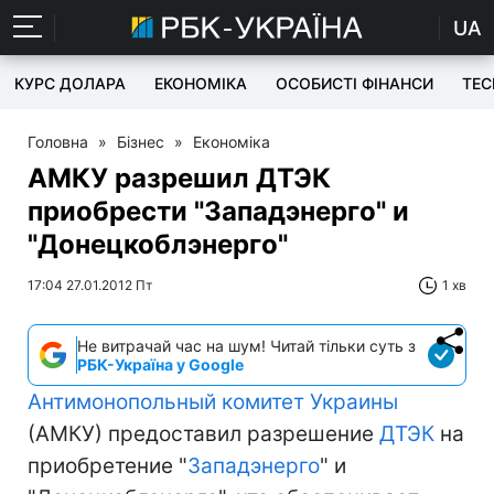
UA
КУРС ДОЛАРА
ЕКОНОМІКА
ОСОБИСТІ ФІНАНСИ
TEC
Головна
»
Бізнес
»
Економіка
АМКУ разрешил ДТЭК
приобрести "Западэнерго" и
"Донецкоблэнерго"
17:04 27.01.2012 Пт
1 хв
Не витрачай час на шум! Читай тільки суть з
РБК-Україна у Google
Антимонопольный комитет Украины
(АМКУ) предоставил разрешение
ДТЭК
на
приобретение "
Западэнерго
" и