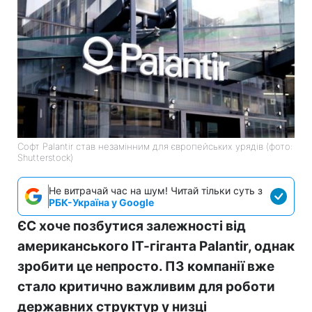
Софт Palantir став незамінним для європейських урядів (фото:
Shutterstock)
Не витрачай час на шум! Читай тільки суть з
РБК-Україна у Google
ЄС хоче позбутися залежності від
американського ІТ-гіганта Palantir, однак
зробити це непросто. ПЗ компанії вже
стало критично важливим для роботи
державних структур у низці