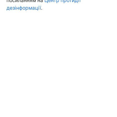
посиланням на
Центр протидії
дезінформації
.