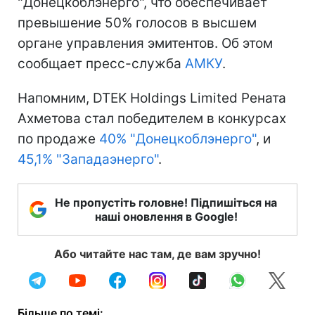
"Донецкоблэнерго", что обеспечивает
превышение 50% голосов в высшем
органе управления эмитентов. Об этом
сообщает пресс-служба
АМКУ
.
Напомним, DTEK Holdings Limited Рената
Ахметова стал победителем в конкурсах
по продаже
40% "Донецкоблэнерго"
, и
45,1% "Западаэнерго"
.
Не пропустіть головне! Підпишіться на
наші оновлення в Google!
Або читайте нас там, де вам зручно!
Більше по темі: