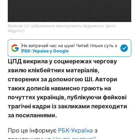
Фейкові ШІ-зображення маніпулюють свідомістю (фото:
Magnific)
Не витрачай час на шум! Читай тільки суть з
РБК-Україна у Google
ЦПД викрила у соцмережах чергову
хвилю клікбейтних матеріалів,
створених за допомогою ШІ. Автори
таких дописів навмисно грають на
почуттях українців, публікуючи фейкові
трагічні кадри із закликами переходити
за посиланнями.
Про це інформує
РБК-Україна
з