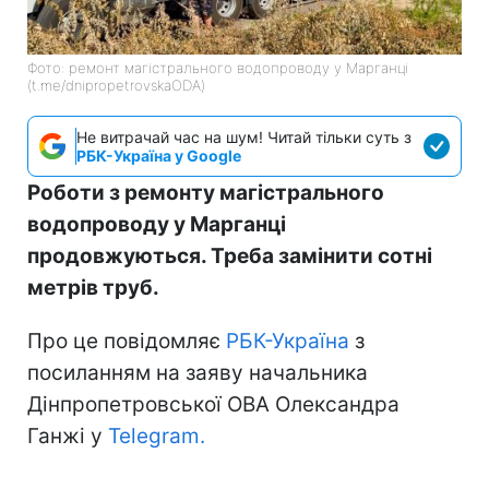
Фото: ремонт магістрального водопроводу у Марганці
(t.me/dnipropetrovskaODA)
Не витрачай час на шум! Читай тільки суть з
РБК-Україна у Google
Роботи з ремонту магістрального
водопроводу у Марганці
продовжуються. Треба замінити сотні
метрів труб.
Про це повідомляє
РБК-Україна
з
посиланням на заяву начальника
Дінпропетровської ОВА Олександра
Ганжі у
Telegram.