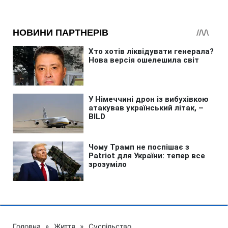
Головна
»
Життя
»
Суспільство