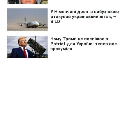
Головна
»
Життя
»
Суспільство
Поїзд під прицілом: як
пасажирам діяти у разі
виникнення загрози під час
подорожі