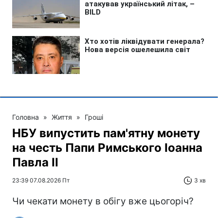
Головна
»
Життя
»
Гроші
НБУ випустить пам'ятну монету
на честь Папи Римського Іоанна
Павла II
23:39 07.08.2026 Пт
3 хв
Чи чекати монету в обігу вже цьогоріч?