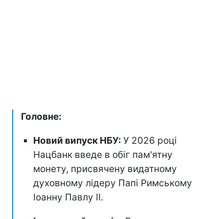
Головне:
Новий випуск НБУ:
У 2026 році
Нацбанк введе в обіг пам'ятну
монету, присвячену видатному
духовному лідеру Папі Римському
Іоанну Павлу II.