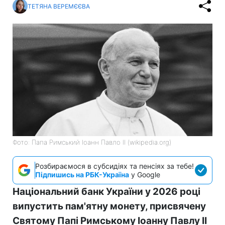
ТЕТЯНА ВЕРЕМЄЄВА
Фото: Папа Римський Іоанн Павло II (wikipedia.org)
Розбираємося в субсидіях та пенсіях за тебе!
Підпишись на РБК-Україна
у Google
Національний банк України у 2026 році
випустить пам'ятну монету, присвячену
Святому Папі Римському Іоанну Павлу II