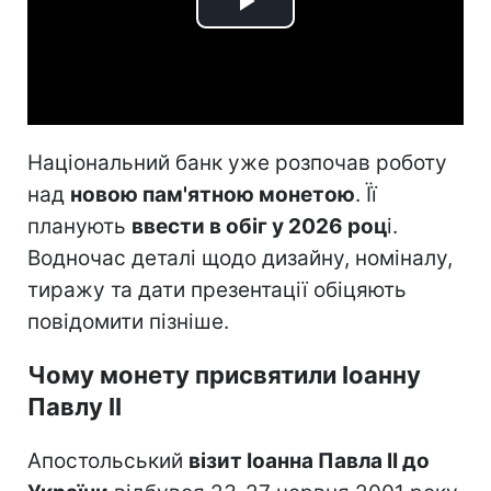
Play
Video
Національний банк уже розпочав роботу
над
новою пам'ятною монетою
. Її
планують
ввести в обіг у 2026 роц
і.
Водночас деталі щодо дизайну, номіналу,
тиражу та дати презентації обіцяють
повідомити пізніше.
Чому монету присвятили Іоанну
Павлу II
Апостольський
візит Іоанна Павла II до