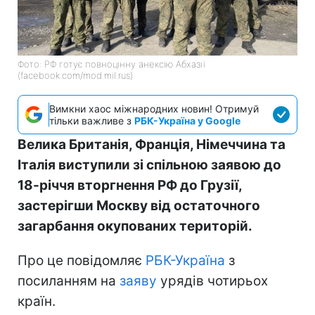
Фото: РФ готує повноцінну анексію Абхазії
(facebook.com/mod.mil.rus)
Вимкни хаос міжнародних новин! Отримуй
тільки важливе з
РБК-Україна у Google
Велика Британія, Франція, Німеччина та
Італія виступили зі спільною заявою до
18-річчя вторгнення РФ до Грузії,
застерігши Москву від остаточного
загарбання окупованих територій.
Про це повідомляє
РБК-Україна
з
посиланням на
заяву
урядів чотирьох
країн.