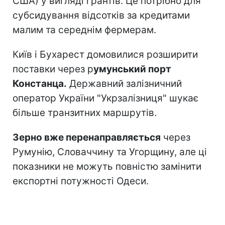
США) у вигляді грантів. Це потрібно для
субсидування відсотків за кредитами
малим та середнім фермерам.
Київ і Бухарест домовилися розширити
поставки через р
умунський порт
Констанца.
Державний залізничний
оператор України "Укрзалізниця" шукає
більше транзитних маршрутів.
Зерно вже перенаправляється
через
Румунію, Словаччину та Угорщину, але ці
показники не можуть повністю замінити
експортні потужності Одеси.