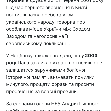
України
відбувся 23-27 червня 2001 року.
Під час першого звернення в Києві
понтифік назвав себе другом
українського народу, говорив про
особливе місце України між Сходом і
Заходом та наголосив на її
європейському покликанні.
У Нацбанку також нагадали, що
у 2003
році
Папа закликав українців і поляків не
залишатися заручниками болісної
історичної пам'яті, визнавати помилки
минулого, прощати образи та просити
пробачення за власні провини.
За словами голови НБУ Андрія Пишного,
майбутня пам'ятна монета має зберегти