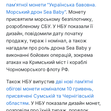
пам'ятної монети "Українська бавовна.
Морський дрон Sea Baby"
. Монету
присвятили морському безпілотнику,
розробленому СБУ. У НБУ показали її
дизайн, повідомили дату початку
продажу, тираж і номінал, а також
нагадали про роль дрона Sea Baby у
виконанні бойових операцій, зокрема
атаках на Кримський міст і кораблі
Чорноморського флоту РФ.
Також НБУ випустив
дві нові пам’ятні
обігові монети номіналом 10 гривень,
присвячені Сумській та Чернігівській
областям
. У НБУ показали дизайн монет,
розповіли про їхній тираж, порядок