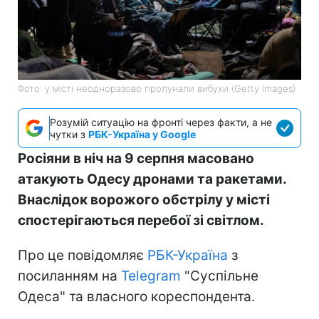
Фото: у місті неодноразово пролунали вибухи (Getty Images)
Розумій ситуацію на фронті через факти, а не
чутки з
РБК-Україна у Google
Росіяни в ніч на 9 серпня масовано
атакують Одесу дронами та ракетами.
Внаслідок ворожого обстрілу у місті
спостерігаються перебої зі світлом.
Про це повідомляє
РБК-Україна
з
посиланням на
Telegram
"Суспільне
Одеса" та власного кореспондента.