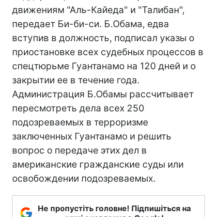
движениям "Аль-Кайеда" и "Талибан",
передает Би-би-си. Б.Обама, едва
вступив в должность, подписал указы о
приостановке всех судебных процессов в
спецтюрьме Гуантанамо на 120 дней и о
закрытии ее в течение года.
Администрация Б.Обамы рассчитывает
пересмотреть дела всех 250
подозреваемых в терроризме
заключенных Гуантанамо и решить
вопрос о передаче этих дел в
американские гражданские суды или
освобождении подозреваемых.
Не пропустіть головне! Підпишіться на