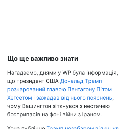
Що ще важливо знати
Нагадаємо, днями у WP була інформація,
що президент США
Дональд Трамп
розчарований главою Пентагону Пітом
Хегсетом і зажадав від нього пояснень
,
чому Вашингтон зіткнувся з нестачею
боєприпасів на фоні війни з Іраном.
Хоча публічно
Трамп незабаром відкинув