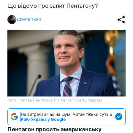
Що відомо про запит Пентагону?
ЕДУАРД ТКАЧ
Фото: голова Пентагону Піт Хегсет (Getty Images)
Не витрачай час на шум! Читай тільки суть з
РБК-Україна у Google
Пентагон просить американську