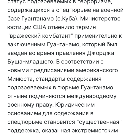
статус подозреваемых в терроризме,
содержащихся в спецтюрьме на военной
базе Гуантанамо (о.Куба). Министерство
юстиции США отменило термин
"вражеский комбатант" применительно к
заключенным Гуантанамо, который был
введен во время правления Джорджа
Буша-младшего. В соответствии с
новыми предписаниями американского
Минюста, стандарты содержания
подозреваемых в тюрьме Гуантанамо
отныне подчиняются международному
военному праву. Юридическим
основанием для содержания в
спецтюрьме становится "существенная"
поддержка, оказанная экстремистским