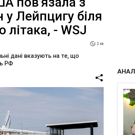
А пов'язала з
 у Лейпцигу біля
о літака, - WSJ
2 хв
ьні дані вказують на те, що
ь РФ
АНАЛ