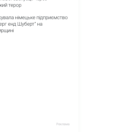
кий терор
кувала німецьке підприємство
ерг енд Шуберт" на
рщині