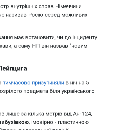
істр внутрішніх справ Німеччини
не називав Росію серед можливих
вання має встановити, чи до інциденту
жави, а саму НП він назвав "новим
 Лейпцига
а
тимчасово призупиняли
в ніч на 5
дозрілого предмета біля українського
.
в лише за кілька метрів від Ан-124,
 вибухівкою
, імовірно - пластичною