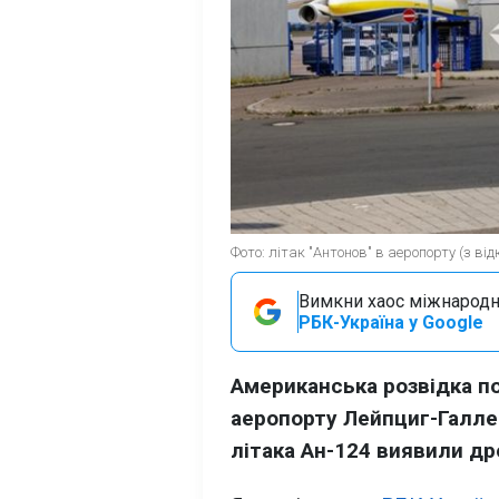
Фото: літак "Антонов" в аеропорту (з ві
Вимкни хаос міжнародн
РБК-Україна у Google
Американська розвідка по
аеропорту Лейпциг-Галле 
літака Ан-124 виявили др