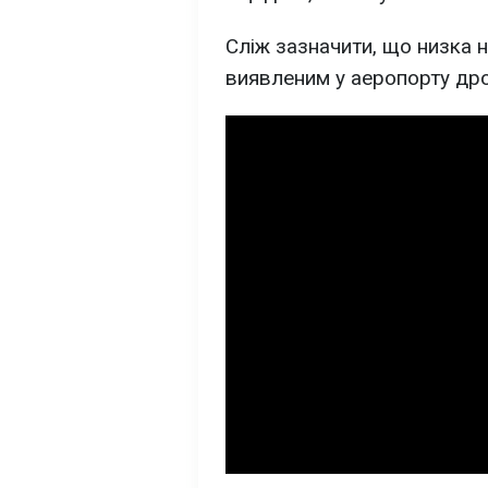
Сліж зазначити, що низка н
виявленим у аеропорту дро