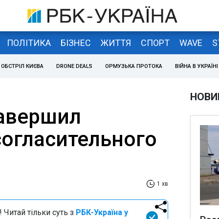
ПОЛІТИКА
БІЗНЕС
ЖИТТЯ
СПОРТ
WAVE
S
ОБСТРІЛ КИЄВА
DRONE DEALS
ОРМУЗЬКА ПРОТОКА
ВІЙНА В УКРАЇНІ
НОВИ
авершил
согласительного
1 хв
 Читай тільки суть з
РБК-Україна у