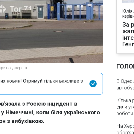
Юлія
керів
За р
жал
інт
Ген
ГОЛО
дкритих джерел)
их новин! Отримуй тільки важливе з
В Одесь
автобус
Кілька 
в'язала з Росією інцидент в
сили ут
у Німеччині, коли біля українського
роботи
он з вибухівкою.
На Хер
обов’яз