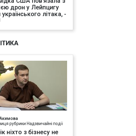
відка США пов'язала з
ією дрон у Лейпцигу
 українського літака, -
J
ІТИКА
 Акимова
ниця рубрики Надзвичайні події
ік ніхто з бізнесу не