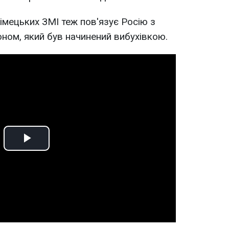
імецьких ЗМІ теж пов'язує Росію з
ном, який був начинений вибухівкою.
Play
Video