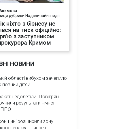
 Акимова
ниця рубрики Надзвичайні події
ік ніхто з бізнесу не
івся на тиск офіційно:
ерв'ю з заступником
прокурора Кримом
ВНІ НОВИНИ
кій області вибухом зачепило
 повний дітей
ракет недолетіли. Повітряні
очнили результати нічної
 ППО
сонщині розширили зону
кової евакуації через