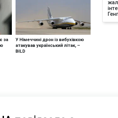
жал
інт
Ген