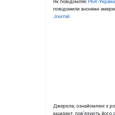
Як повідомляє
РБК-Україн
повідомили анонімні амер
Journal.
Джерела, ознайомлені з р
інцидент, пов'язують його