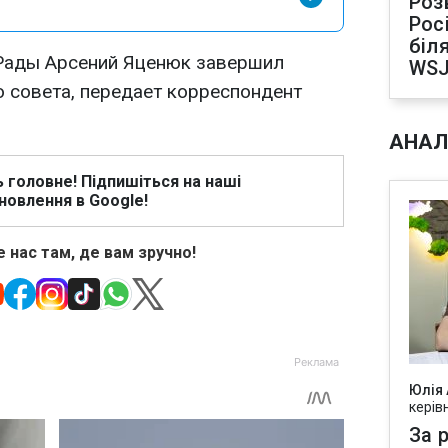
Роз
Рос
біля
Рады Арсений Яценюк завершил
WS
о совета, передает корреспондент
АНАЛ
ь головне! Підпишіться на наші
новлення в Google!
 нас там, де вам зручно!
Юлія
керів
За р