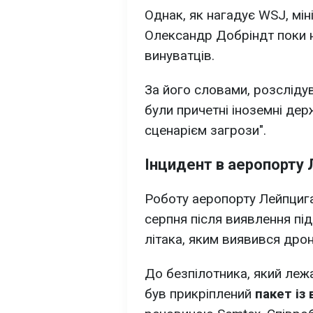
Однак, як нагадує WSJ, мін
Олександр Добріндт поки 
винуватців.
За його словами, розсліду
були причетні іноземні дер
сценарієм загрози".
Інцидент в аеропорту
Роботу аеропорту Лейпциг
серпня після виявлення пі
літака, яким виявився дрон
До безпілотника, який лежа
був прикріплений
пакет із