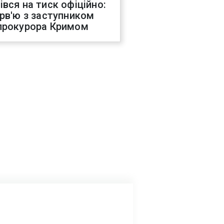
івся на тиск офіційно:
ерв'ю з заступником
прокурора Кримом