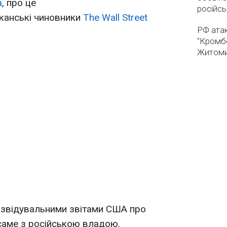
а
, про це
російсь
иканські чиновники
The Wall Street
РФ ата
"Кромб
Житоми
озвідувальними звітами США про
 саме з російською владою.