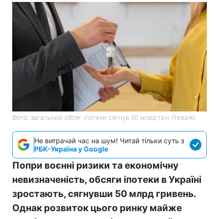
Фото: загальний обсяг іпотеки сягнув 50 млрд грн (freepik)
Не витрачай час на шум! Читай тільки суть з
РБК-Україна у Google
Попри воєнні ризики та економічну
невизначеність, обсяги іпотеки в Україні
зростають, сягнувши 50 млрд гривень.
Однак розвиток цього ринку майже