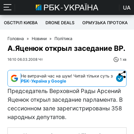
UA
ОБСТРІЛ КИЄВА
DRONE DEALS
ОРМУЗЬКА ПРОТОКА
Головна
»
Новини
»
Політика
А.Яценюк открыл заседание ВР.
16:10 06.03.2008 Чт
1 хв
Не витрачай час на шум! Читай тільки суть з
РБК-Україна у Google
Председатель Верховной Рады Арсений
Яценюк открыл заседание парламента. В
сессионном зале зарегистрированы 358
народных депутатов.