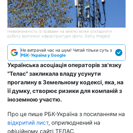
Невизначеність із правами на землю може ускладнити
роботу критичної інфраструктури (фото: Getty Images)
Не витрачай час на шум! Читай тільки суть з
РБК-Україна у Google
Українська асоціація операторів зв'язку
"Телас" закликала владу усунути
прогалину в Земельному кодексі, яка, на
її думку, створює ризики для компаній з
іноземною участю.
Про це пише РБК-Україна з посиланням на
відкритий лист
, оприлюднений на
офіційному сайті ТЕЛАС.