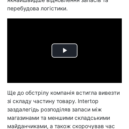
якнайшвидше відновлення запасів та
перебудова логістики.
Play
Video
Ще до обстрілу компанія встигла вивезти
зі складу частину товару. Intertop
заздалегідь розподіляв запаси між
магазинами та меншими складськими
майданчиками, а також скорочував час