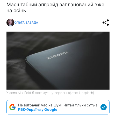
Масштабний апгрейд запланований вже
на осінь
ОЛЬГА ЗАВАДА
Xiaomi Mix Fold 5 покажуть у вересні (фото: Unsplash)
Не витрачай час на шум! Читай тільки суть з
РБК-Україна у Google