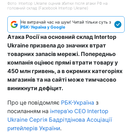
Фото: Intertop Ukraine оцінив збитки після атаки РФ на
головний склад (Facebook Intertop Ukraine)
Не витрачай час на шум! Читай тільки суть з
РБК-Україна у Google
Атака Росії на основний склад Intertop
Ukraine призвела до значних втрат
товарних запасів мережі. Попередньо
компанія оцінює прямі втрати товару у
450 млн гривень, а в окремих категоріях
магазинів та на сайті може тимчасово
виникнути дефіцит.
Про це повідомляє
РБК-Україна
з
посиланням на
інтерв’ю CEO Intertop
Ukraine Сергія Бадрітдінова Асоціації
ритейлерів України
.